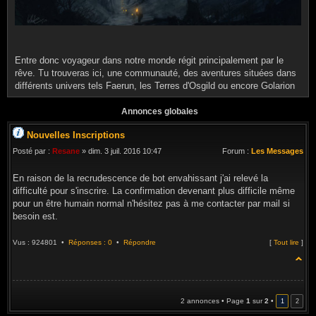
Entre donc voyageur dans notre monde régit principalement par le
rêve. Tu trouveras ici, une communauté, des aventures situées dans
différents univers tels Faerun, les Terres d'Osgild ou encore Golarion
Annonces globales
Nouvelles Inscriptions
Posté par :
Resane
» dim. 3 juil. 2016 10:47
Forum :
Les Messages
En raison de la recrudescence de bot envahissant j'ai relevé la
difficulté pour s'inscrire. La confirmation devenant plus difficile même
pour un être humain normal n'hésitez pas à me contacter par mail si
besoin est.
Vus : 924801 •
Réponses : 0
•
Répondre
[
Tout lire
]
2 annonces • Page
1
sur
2
•
1
2