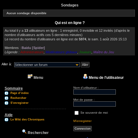
Sondages
Aucun sondage disponible
Qui est en ligne ?
Au total il y a
13
utilisateurs en ligne : 1 enregistré, 0 invisible et 12 invités (d’après le
nombre d’utilisateurs actifs ces 5 dernières minutes)
Le record du nombre d’utilisateurs en ligne est de
5974
, le sam. 1 août 2026 15:13
Membres :
Baidu [Spider]
Légende :
Administrateurs
,
Modérateurs globaux
,
Joueurs
,
Maître du Jeu
Aller à:
Menu
Menu de l’utilisateur
Nom d’utilisateur :
Sommaire
Page d’index
Rechercher
Mot de passe :
S’enregistrer
Se souvenir de moi
Aide
Le Wiki des Chroniques
M’enregistrer
Rechercher