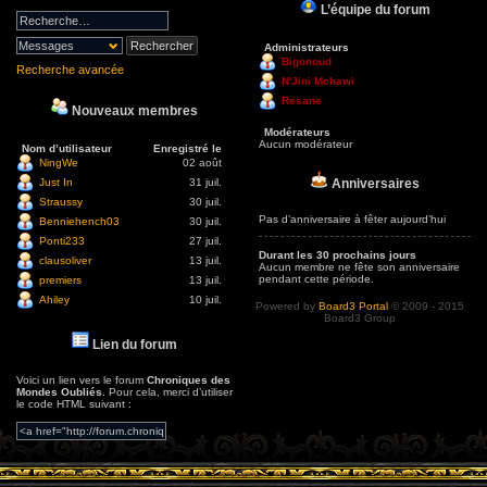
L’équipe du forum
Administrateurs
Bigonoud
Recherche avancée
N'Jini Mchawi
Resane
Nouveaux membres
Modérateurs
Aucun modérateur
Nom d’utilisateur
Enregistré le
NingWe
02 août
Anniversaires
Just In
31 juil.
Straussy
30 juil.
Pas d’anniversaire à fêter aujourd’hui
Benniehench03
30 juil.
Ponti233
27 juil.
Durant les 30 prochains jours
clausoliver
13 juil.
Aucun membre ne fête son anniversaire
pendant cette période.
premiers
13 juil.
Ahiley
10 juil.
Powered by
Board3 Portal
© 2009 - 2015
Board3 Group
Lien du forum
Voici un lien vers le forum
Chroniques des
Mondes Oubliés
. Pour cela, merci d’utiliser
le code HTML suivant :