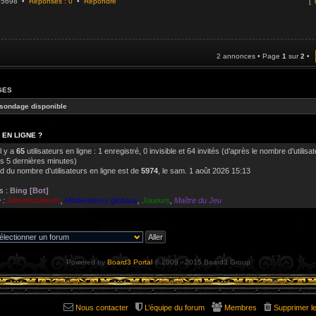
925698 •
Réponses : 0
•
Répondre
[
T
2 annonces • Page
1
sur
2
•
GES
sondage disponible
 EN LIGNE ?
il y a
65
utilisateurs en ligne : 1 enregistré, 0 invisible et 64 invités (d’après le nombre d’utilisa
es 5 dernières minutes)
d du nombre d’utilisateurs en ligne est de
5974
, le sam. 1 août 2026 15:13
s :
Bing [Bot]
 :
Administrateurs
,
Modérateurs globaux
,
Joueurs
,
Maître du Jeu
Powered by
Board3 Portal
© 2009 - 2015 Board3 Group
Nous contacter
L’équipe du forum
Membres
Supprimer l