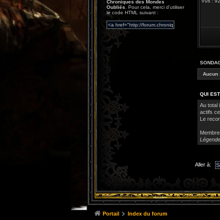
Vus : 
Chroniques des Mondes
Oubliés
. Pour cela, merci d’utiliser
le code HTML suivant :
SONDA
Aucun 
QUI EST
Au total 
actifs c
Le recor
Membre
Légende
Aller à:
Portail
Index du forum