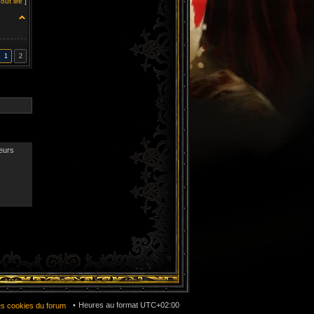
out lire
]
1
2
teurs
Heures au format
UTC+02:00
es cookies du forum