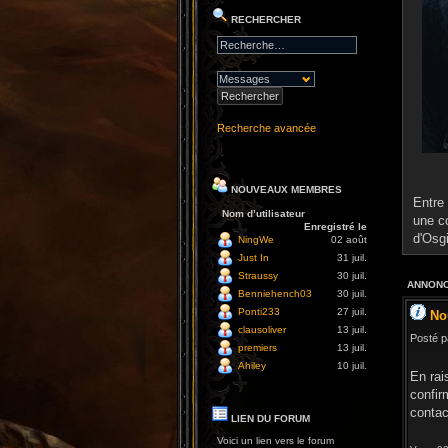
RECHERCHER
Recherche avancée
NOUVEAUX MEMBRES
Entre 
Nom d’utilisateur
une c
Enregistré le
d'Osg
NingWe
02 août
Just In
31 juil.
Straussy
30 juil.
ANNONC
Benniehench03
30 juil.
Ponti233
27 juil.
No
clausoliver
13 juil.
Posté p
premiers
13 juil.
Ahiley
10 juil.
En rai
confir
contac
LIEN DU FORUM
Voici un lien vers le forum