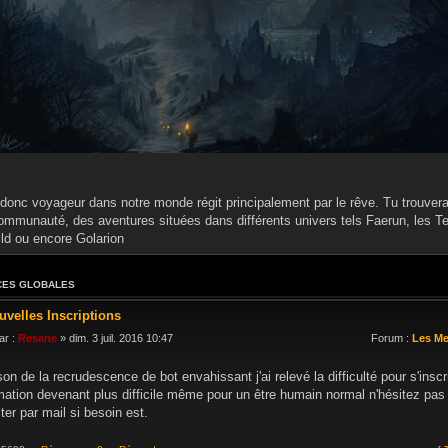
donc voyageur dans notre monde régit principalement par le rêve. Tu trouveras
ommunauté, des aventures situées dans différents univers tels Faerun, les Te
ild ou encore Golarion
ES GLOBALES
uvelles Inscriptions
ar :
Resane
» dim. 3 juil. 2016 10:47
Forum :
Les M
son de la recrudescence de bot envahissant j'ai relevé la difficulté pour s'inscr
mation devenant plus difficile même pour un être humain normal n'hésitez pa
ter par mail si besoin est.