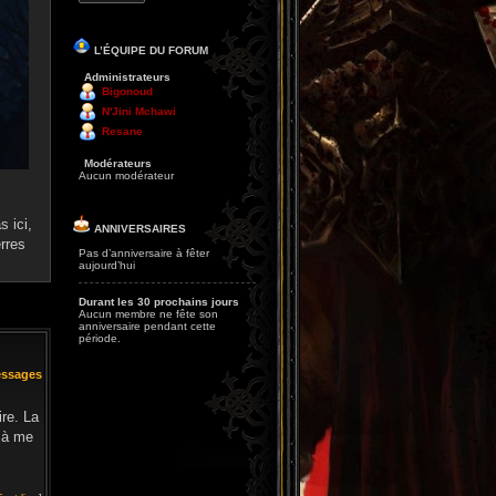
L’ÉQUIPE DU FORUM
Administrateurs
Bigonoud
N'Jini Mchawi
Resane
Modérateurs
Aucun modérateur
 ici,
ANNIVERSAIRES
rres
Pas d’anniversaire à fêter
aujourd’hui
Durant les 30 prochains jours
Aucun membre ne fête son
anniversaire pendant cette
période.
essages
ire. La
s à me