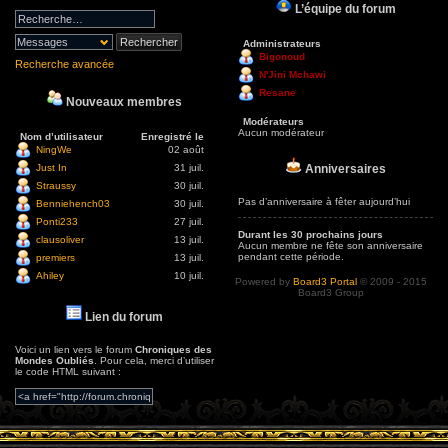
L’équipe du forum
Administrateurs
Bigonoud
Recherche avancée
N'Jini Mchawi
Resane
Nouveaux membres
Modérateurs
Aucun modérateur
Nom d’utilisateur
Enregistré le
NingWe
02 août
Anniversaires
Just In
31 juil.
Straussy
30 juil.
Pas d’anniversaire à fêter aujourd’hui
Benniehench03
30 juil.
Ponti233
27 juil.
Durant les 30 prochains jours
clausoliver
13 juil.
Aucun membre ne fête son anniversaire
pendant cette période.
premiers
13 juil.
Ahiley
10 juil.
Powered by
Board3 Portal
© 2009 - 2015
Board3 Group
Lien du forum
Voici un lien vers le forum
Chroniques des
Mondes Oubliés
. Pour cela, merci d’utiliser
le code HTML suivant :