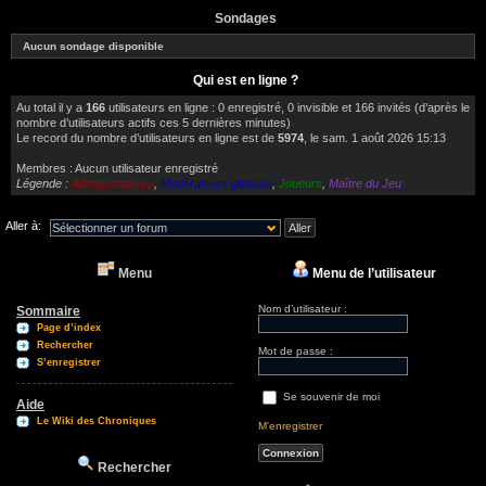
Sondages
Aucun sondage disponible
Qui est en ligne ?
Au total il y a
166
utilisateurs en ligne : 0 enregistré, 0 invisible et 166 invités (d’après le
nombre d’utilisateurs actifs ces 5 dernières minutes)
Le record du nombre d’utilisateurs en ligne est de
5974
, le sam. 1 août 2026 15:13
Membres : Aucun utilisateur enregistré
Légende :
Administrateurs
,
Modérateurs globaux
,
Joueurs
,
Maître du Jeu
Aller à:
Menu
Menu de l’utilisateur
Nom d’utilisateur :
Sommaire
Page d’index
Rechercher
Mot de passe :
S’enregistrer
Se souvenir de moi
Aide
Le Wiki des Chroniques
M’enregistrer
Rechercher