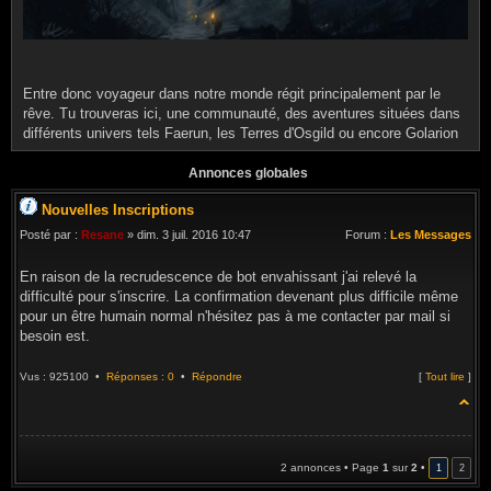
Entre donc voyageur dans notre monde régit principalement par le
rêve. Tu trouveras ici, une communauté, des aventures situées dans
différents univers tels Faerun, les Terres d'Osgild ou encore Golarion
Annonces globales
Nouvelles Inscriptions
Posté par :
Resane
» dim. 3 juil. 2016 10:47
Forum :
Les Messages
En raison de la recrudescence de bot envahissant j'ai relevé la
difficulté pour s'inscrire. La confirmation devenant plus difficile même
pour un être humain normal n'hésitez pas à me contacter par mail si
besoin est.
Vus : 925100 •
Réponses : 0
•
Répondre
[
Tout lire
]
2 annonces • Page
1
sur
2
•
1
2