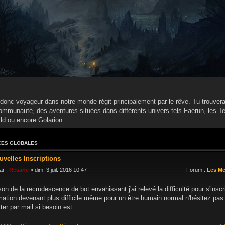
donc voyageur dans notre monde régit principalement par le rêve. Tu trouveras
ommunauté, des aventures situées dans différents univers tels Faerun, les Te
ild ou encore Golarion
ES GLOBALES
uvelles Inscriptions
ar :
Resane
» dim. 3 juil. 2016 10:47
Forum :
Les M
son de la recrudescence de bot envahissant j'ai relevé la difficulté pour s'inscr
mation devenant plus difficile même pour un être humain normal n'hésitez pa
ter par mail si besoin est.