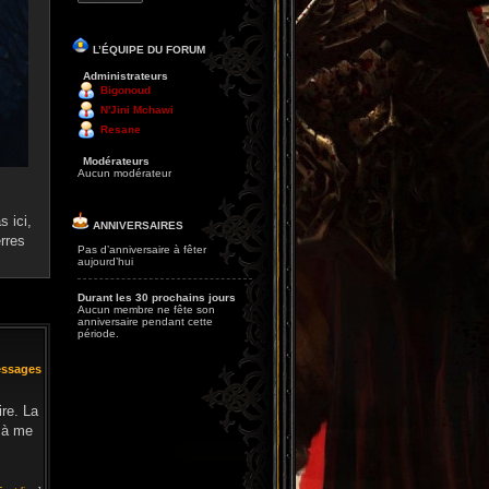
L’ÉQUIPE DU FORUM
Administrateurs
Bigonoud
N'Jini Mchawi
Resane
Modérateurs
Aucun modérateur
 ici,
ANNIVERSAIRES
rres
Pas d’anniversaire à fêter
aujourd’hui
Durant les 30 prochains jours
Aucun membre ne fête son
anniversaire pendant cette
période.
essages
ire. La
s à me