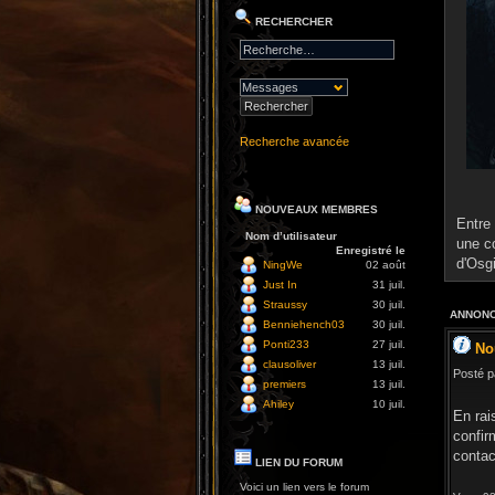
RECHERCHER
Recherche avancée
NOUVEAUX MEMBRES
Entre 
Nom d’utilisateur
une c
Enregistré le
d'Osg
NingWe
02 août
Just In
31 juil.
Straussy
30 juil.
ANNONC
Benniehench03
30 juil.
Ponti233
27 juil.
No
clausoliver
13 juil.
Posté p
premiers
13 juil.
Ahiley
10 juil.
En rai
confir
contac
LIEN DU FORUM
Voici un lien vers le forum