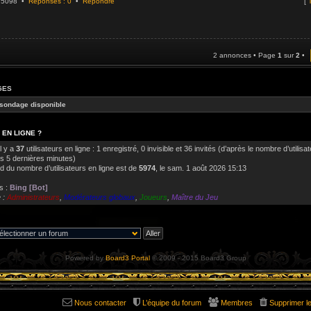
925098 •
Réponses : 0
•
Répondre
[
T
2 annonces • Page
1
sur
2
•
GES
sondage disponible
 EN LIGNE ?
il y a
37
utilisateurs en ligne : 1 enregistré, 0 invisible et 36 invités (d’après le nombre d’utilisa
es 5 dernières minutes)
d du nombre d’utilisateurs en ligne est de
5974
, le sam. 1 août 2026 15:13
s :
Bing [Bot]
 :
Administrateurs
,
Modérateurs globaux
,
Joueurs
,
Maître du Jeu
Powered by
Board3 Portal
© 2009 - 2015 Board3 Group
Nous contacter
L’équipe du forum
Membres
Supprimer l