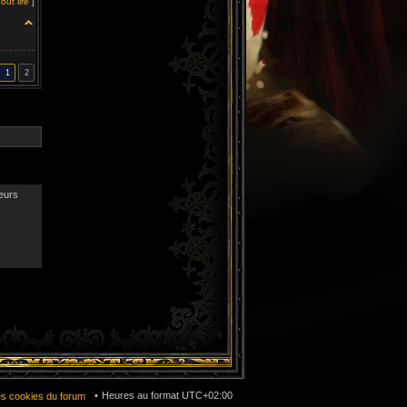
out lire
]
1
2
teurs
Heures au format
UTC+02:00
es cookies du forum