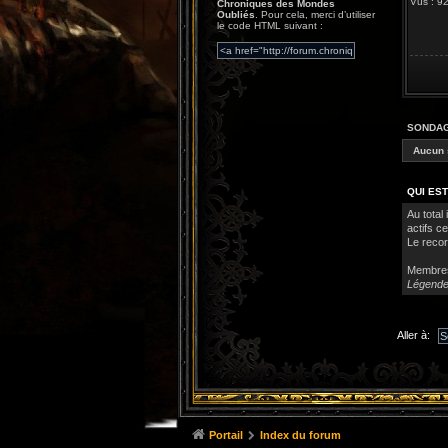
Vus : 
Chroniques des Mondes
Oubliés
. Pour cela, merci d’utiliser
le code HTML suivant :
SONDA
Aucun 
QUI EST
Au total 
actifs c
Le recor
Membre
Légende
Aller à:
Portail
Index du forum