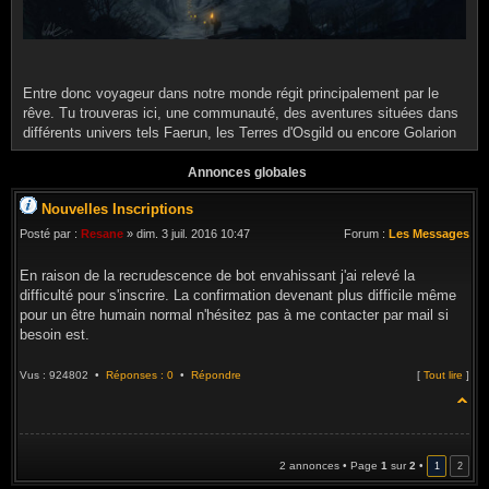
Entre donc voyageur dans notre monde régit principalement par le
rêve. Tu trouveras ici, une communauté, des aventures situées dans
différents univers tels Faerun, les Terres d'Osgild ou encore Golarion
Annonces globales
Nouvelles Inscriptions
Posté par :
Resane
» dim. 3 juil. 2016 10:47
Forum :
Les Messages
En raison de la recrudescence de bot envahissant j'ai relevé la
difficulté pour s'inscrire. La confirmation devenant plus difficile même
pour un être humain normal n'hésitez pas à me contacter par mail si
besoin est.
Vus : 924802 •
Réponses : 0
•
Répondre
[
Tout lire
]
2 annonces • Page
1
sur
2
•
1
2