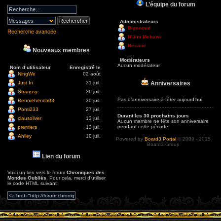
L’équipe du forum
Administrateurs
Bigonoud
Recherche avancée
N'Jini Mchawi
Resane
Nouveaux membres
Modérateurs
Aucun modérateur
Nom d’utilisateur
Enregistré le
NingWe
02 août
Anniversaires
Just In
31 juil.
Straussy
30 juil.
Pas d’anniversaire à fêter aujourd’hui
Benniehench03
30 juil.
Ponti233
27 juil.
Durant les 30 prochains jours
clausoliver
13 juil.
Aucun membre ne fête son anniversaire
pendant cette période.
premiers
13 juil.
Ahiley
10 juil.
Powered by
Board3 Portal
© 2009 - 2015
Board3 Group
Lien du forum
Voici un lien vers le forum
Chroniques des
Mondes Oubliés
. Pour cela, merci d’utiliser
le code HTML suivant :