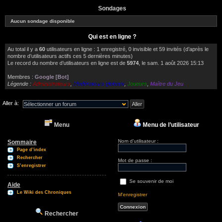
Sondages
Aucun sondage disponible
Qui est en ligne ?
Au total il y a
60
utilisateurs en ligne : 1 enregistré, 0 invisible et 59 invités (d’après le
nombre d’utilisateurs actifs ces 5 dernières minutes)
Le record du nombre d’utilisateurs en ligne est de
5974
, le sam. 1 août 2026 15:13
Membres :
Google [Bot]
Légende :
Administrateurs
,
Modérateurs globaux
,
Joueurs
,
Maître du Jeu
Aller à:
Menu
Menu de l’utilisateur
Nom d’utilisateur :
Sommaire
Page d’index
Rechercher
Mot de passe :
S’enregistrer
Se souvenir de moi
Aide
Le Wiki des Chroniques
M’enregistrer
Rechercher