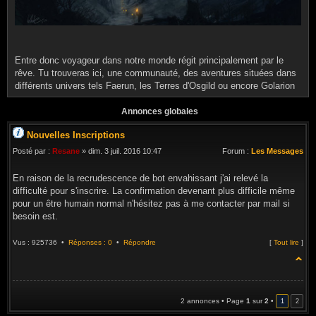
Entre donc voyageur dans notre monde régit principalement par le
rêve. Tu trouveras ici, une communauté, des aventures situées dans
différents univers tels Faerun, les Terres d'Osgild ou encore Golarion
Annonces globales
Nouvelles Inscriptions
Posté par :
Resane
» dim. 3 juil. 2016 10:47
Forum :
Les Messages
En raison de la recrudescence de bot envahissant j'ai relevé la
difficulté pour s'inscrire. La confirmation devenant plus difficile même
pour un être humain normal n'hésitez pas à me contacter par mail si
besoin est.
Vus : 925736 •
Réponses : 0
•
Répondre
[
Tout lire
]
2 annonces • Page
1
sur
2
•
1
2