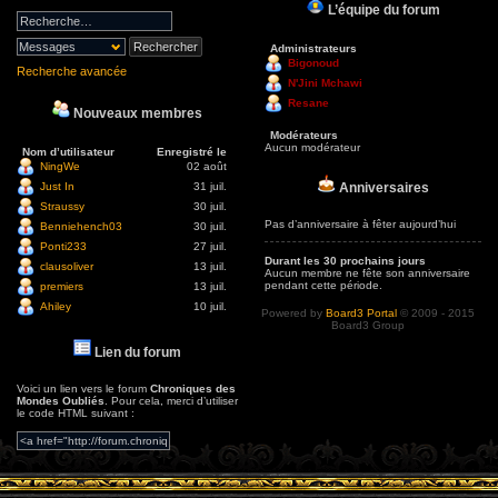
L’équipe du forum
Administrateurs
Bigonoud
Recherche avancée
N'Jini Mchawi
Resane
Nouveaux membres
Modérateurs
Aucun modérateur
Nom d’utilisateur
Enregistré le
NingWe
02 août
Anniversaires
Just In
31 juil.
Straussy
30 juil.
Pas d’anniversaire à fêter aujourd’hui
Benniehench03
30 juil.
Ponti233
27 juil.
Durant les 30 prochains jours
clausoliver
13 juil.
Aucun membre ne fête son anniversaire
pendant cette période.
premiers
13 juil.
Ahiley
10 juil.
Powered by
Board3 Portal
© 2009 - 2015
Board3 Group
Lien du forum
Voici un lien vers le forum
Chroniques des
Mondes Oubliés
. Pour cela, merci d’utiliser
le code HTML suivant :