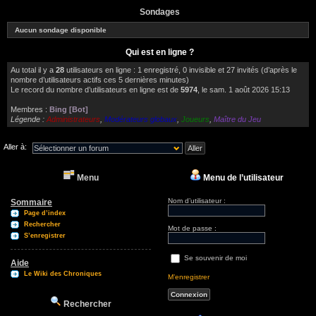
Sondages
Aucun sondage disponible
Qui est en ligne ?
Au total il y a
28
utilisateurs en ligne : 1 enregistré, 0 invisible et 27 invités (d’après le
nombre d’utilisateurs actifs ces 5 dernières minutes)
Le record du nombre d’utilisateurs en ligne est de
5974
, le sam. 1 août 2026 15:13
Membres :
Bing [Bot]
Légende :
Administrateurs
,
Modérateurs globaux
,
Joueurs
,
Maître du Jeu
Aller à:
Menu
Menu de l’utilisateur
Nom d’utilisateur :
Sommaire
Page d’index
Rechercher
Mot de passe :
S’enregistrer
Se souvenir de moi
Aide
Le Wiki des Chroniques
M’enregistrer
Rechercher