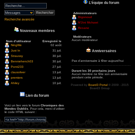
L’équipe du forum
Administrateurs
Bigonoud
Recherche avancée
N'Jini Mchawi
Resane
Nouveaux membres
Modérateurs
Aucun modérateur
Nom d’utilisateur
Enregistré le
NingWe
02 août
Anniversaires
Just In
31 juil.
Straussy
30 juil.
Pas d’anniversaire à fêter aujourd’hui
Benniehench03
30 juil.
Ponti233
27 juil.
Durant les 30 prochains jours
clausoliver
13 juil.
Aucun membre ne fête son anniversaire
pendant cette période.
premiers
13 juil.
Ahiley
10 juil.
Powered by
Board3 Portal
© 2009 - 2015
Board3 Group
Lien du forum
Voici un lien vers le forum
Chroniques des
Mondes Oubliés
. Pour cela, merci d’utiliser
le code HTML suivant :