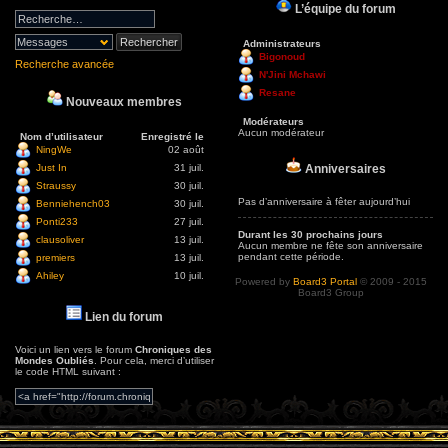
L’équipe du forum
Administrateurs
Bigonoud
Recherche avancée
N'Jini Mchawi
Resane
Nouveaux membres
Modérateurs
Aucun modérateur
Nom d’utilisateur
Enregistré le
NingWe
02 août
Anniversaires
Just In
31 juil.
Straussy
30 juil.
Pas d’anniversaire à fêter aujourd’hui
Benniehench03
30 juil.
Ponti233
27 juil.
Durant les 30 prochains jours
clausoliver
13 juil.
Aucun membre ne fête son anniversaire
pendant cette période.
premiers
13 juil.
Ahiley
10 juil.
Powered by
Board3 Portal
© 2009 - 2015
Board3 Group
Lien du forum
Voici un lien vers le forum
Chroniques des
Mondes Oubliés
. Pour cela, merci d’utiliser
le code HTML suivant :