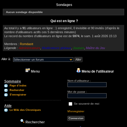
Sondages
Aucun sondage disponible
Qui est en ligne ?
Au total il y a
91
utilisateurs en ligne : 1 enregistré, 0 invisible et 90 invités (d’après le
nombre d’utilisateurs actifs ces 5 dernières minutes)
Le record du nombre d’utilisateurs en ligne est de
5974
, le sam. 1 août 2026 15:13
Membres :
Romdastt
Légende :
Administrateurs
,
Modérateurs globaux
,
Joueurs
,
Maître du Jeu
Aller à:
Menu
Menu de l’utilisateur
Nom d’utilisateur :
Sommaire
Page d’index
Rechercher
Mot de passe :
S’enregistrer
Se souvenir de moi
Aide
Le Wiki des Chroniques
M’enregistrer
Rechercher