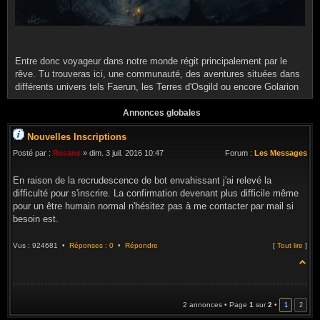
Entre donc voyageur dans notre monde régit principalement par le
rêve. Tu trouveras ici, une communauté, des aventures situées dans
différents univers tels Faerun, les Terres d'Osgild ou encore Golarion
Annonces globales
Nouvelles Inscriptions
Posté par :
Resane
» dim. 3 juil. 2016 10:47
Forum :
Les Messages
En raison de la recrudescence de bot envahissant j'ai relevé la
difficulté pour s'inscrire. La confirmation devenant plus difficile même
pour un être humain normal n'hésitez pas à me contacter par mail si
besoin est.
Vus : 924681 •
Réponses : 0
•
Répondre
[
Tout lire
]
2 annonces • Page
1
sur
2
•
1
2