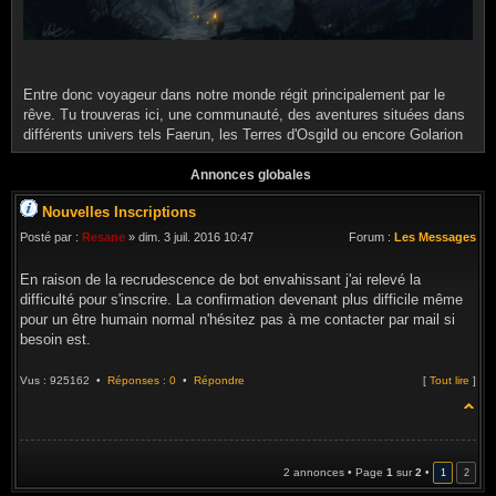
Entre donc voyageur dans notre monde régit principalement par le
rêve. Tu trouveras ici, une communauté, des aventures situées dans
différents univers tels Faerun, les Terres d'Osgild ou encore Golarion
Annonces globales
Nouvelles Inscriptions
Posté par :
Resane
» dim. 3 juil. 2016 10:47
Forum :
Les Messages
En raison de la recrudescence de bot envahissant j'ai relevé la
difficulté pour s'inscrire. La confirmation devenant plus difficile même
pour un être humain normal n'hésitez pas à me contacter par mail si
besoin est.
Vus : 925162 •
Réponses : 0
•
Répondre
[
Tout lire
]
2 annonces • Page
1
sur
2
•
1
2