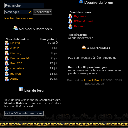
L’équipe du forum
Administrateurs
Bigonoud
Recherche avancée
N'Jini Mchawi
Resane
Nouveaux membres
Modérateurs
Aucun modérateur
Nom d’utilisateur
Enregistré le
NingWe
02 août
Anniversaires
Just In
31 juil.
Straussy
30 juil.
Pas d’anniversaire à fêter aujourd’hui
Benniehench03
30 juil.
Ponti233
27 juil.
Durant les 30 prochains jours
clausoliver
13 juil.
Aucun membre ne fête son anniversaire
pendant cette période.
premiers
13 juil.
Ahiley
10 juil.
Powered by
Board3 Portal
© 2009 - 2015
Board3 Group
Lien du forum
Voici un lien vers le forum
Chroniques des
Mondes Oubliés
. Pour cela, merci d’utiliser
le code HTML suivant :