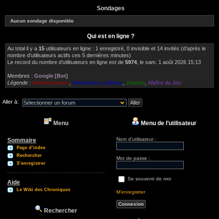
Sondages
Aucun sondage disponible
Qui est en ligne ?
Au total il y a
15
utilisateurs en ligne : 1 enregistré, 0 invisible et 14 invités (d’après le
nombre d’utilisateurs actifs ces 5 dernières minutes)
Le record du nombre d’utilisateurs en ligne est de
5974
, le sam. 1 août 2026 15:13
Membres :
Google [Bot]
Légende :
Administrateurs
,
Modérateurs globaux
,
Joueurs
,
Maître du Jeu
Aller à:
Menu
Menu de l’utilisateur
Nom d’utilisateur :
Sommaire
Page d’index
Rechercher
Mot de passe :
S’enregistrer
Se souvenir de moi
Aide
Le Wiki des Chroniques
M’enregistrer
Rechercher