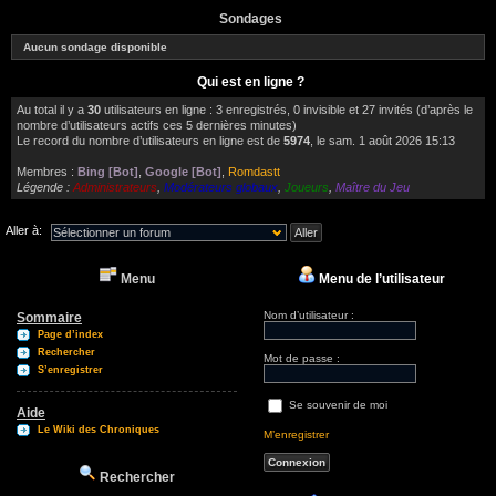
Sondages
Aucun sondage disponible
Qui est en ligne ?
Au total il y a
30
utilisateurs en ligne : 3 enregistrés, 0 invisible et 27 invités (d’après le
nombre d’utilisateurs actifs ces 5 dernières minutes)
Le record du nombre d’utilisateurs en ligne est de
5974
, le sam. 1 août 2026 15:13
Membres :
Bing [Bot]
,
Google [Bot]
,
Romdastt
Légende :
Administrateurs
,
Modérateurs globaux
,
Joueurs
,
Maître du Jeu
Aller à:
Menu
Menu de l’utilisateur
Nom d’utilisateur :
Sommaire
Page d’index
Rechercher
Mot de passe :
S’enregistrer
Se souvenir de moi
Aide
Le Wiki des Chroniques
M’enregistrer
Rechercher