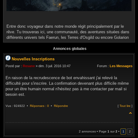
Entre donc voyageur dans notre monde régit principalement par le
rêve. Tu trouveras ici, une communauté, des aventures situées dans
différents univers tels Faerun, les Terres d'Osgild ou encore Golarion
Annonces globales
Nouvelles Inscriptions
Posté par :
Resane
» dim. 3 juil. 2016 10:47
Forum :
Les Messages
En raison de la recrudescence de bot envahissant j'ai relevé la
difficulté pour s'inscrire. La confirmation devenant plus difficile même
pour un être humain normal n'hésitez pas à me contacter par mail si
besoin est.
Vus : 924922 •
Réponses : 0
•
Répondre
[
Tout lire
]
2 annonces • Page
1
sur
2
•
1
2