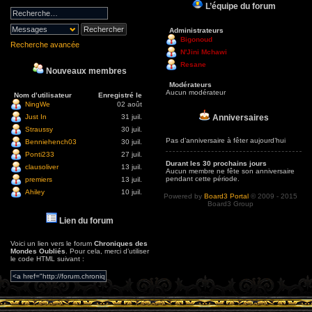
L’équipe du forum
Administrateurs
Bigonoud
Recherche avancée
N'Jini Mchawi
Resane
Nouveaux membres
Modérateurs
Aucun modérateur
Nom d’utilisateur
Enregistré le
NingWe
02 août
Anniversaires
Just In
31 juil.
Straussy
30 juil.
Pas d’anniversaire à fêter aujourd’hui
Benniehench03
30 juil.
Ponti233
27 juil.
Durant les 30 prochains jours
clausoliver
13 juil.
Aucun membre ne fête son anniversaire
pendant cette période.
premiers
13 juil.
Ahiley
10 juil.
Powered by
Board3 Portal
© 2009 - 2015
Board3 Group
Lien du forum
Voici un lien vers le forum
Chroniques des
Mondes Oubliés
. Pour cela, merci d’utiliser
le code HTML suivant :