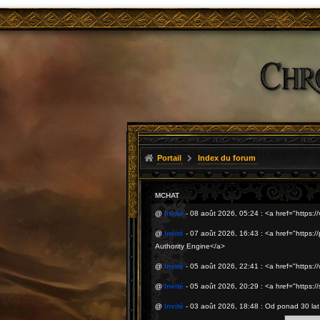
Portail
Index du forum
MCHAT
@
Invité
- 08 août 2026, 05:24 : <a href="https
@
Invité
- 07 août 2026, 16:43 : <a href="https:/
Authority Engine</a>
@
Invité
- 05 août 2026, 22:41 : <a href="https
@
Invité
- 05 août 2026, 20:29 : <a href="https:
@
Invité
- 03 août 2026, 18:48 : Od ponad 30 la
praktycznym doświadczeniu.<a href="https://mark