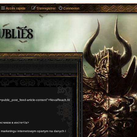
Accès rapide
S’enregistrer
Connexion
trk=public_post_feed-article-content">NovaReach AI
писчиков в инсте</a>
 marketingu internetowym opartym na danych i
ng optymalizacja pod AI Search</a>