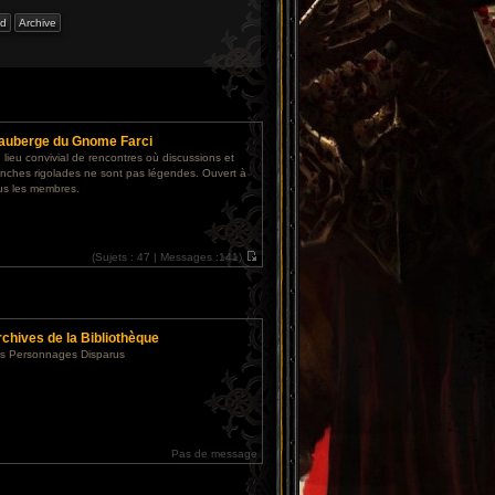
'auberge du Gnome Farci
 lieu convivial de rencontres où discussions et
anches rigolades ne sont pas légendes. Ouvert à
us les membres.
(
Sujets :
47 |
Messages :
141)
V
o
i
r
l
e
chives de la Bibliothèque
d
e
s Personnages Disparus
r
n
i
e
r
m
e
s
Pas de message
s
a
g