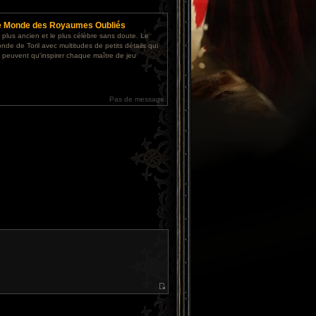
e
e Monde des Royaumes Oubliés
 plus ancien et le plus célèbre sans doute. Le
nde de Toril avec multitudes de petits détails qui
 peuvent qu'inspirer chaque maître de jeu
Pas de message
V
o
i