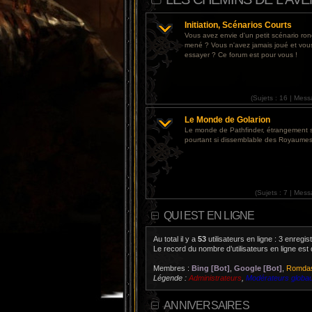
Initiation, Scénarios Courts
Vous avez envie d'un petit scénario r
mené ? Vous n'avez jamais joué et vou
essayer ? Ce forum est pour vous !
(
Sujets :
16 |
Mess
Le Monde de Golarion
Le monde de Pathfinder, étrangement 
pourtant si dissemblable des Royaumes
(
Sujets :
7 |
Mess
QUI EST EN LIGNE
Au total il y a
53
utilisateurs en ligne : 3 enregis
Le record du nombre d’utilisateurs en ligne est
Membres :
Bing [Bot]
,
Google [Bot]
,
Romdas
Légende :
Administrateurs
,
Modérateurs globa
ANNIVERSAIRES