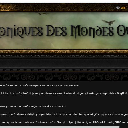
Wiki
://vk.ru/kazanlandcom">интересные экскурсии по казани</a>
/pl.linkedin.com/pulse/oficjalna-premiera-novareach-ai-authority-engine-krzysztof-gumiela-q8vgf?
://www.prombearing.ru/">подшипники thk оптом</a>
//sitesseo.ru/nakrutka-zhivyh-podpischikov-v-instagrame-rabochie-sposoby/">накрутка живых под
t pomagam firmom zwiększać widoczność w Google. Specjalizuję się w SEO, AI Search, GEO oraz
eting-internetowy.simdif.com/newsroom_-_seo_i_marketing_internetowy.html">SEO digital marketi