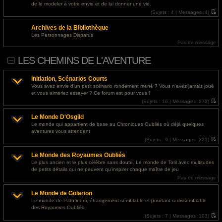
l
s
@
Invité
- 29 juil. 2026, 16:41 : <a href="https://designapartment.ru/">дизайнерский
de le modeler à votre envie et de lui donner une vie.
e
s
ремонт квартиры москва</a>
d
(
Sujets :
4 |
Messages :
4)
a
e
V
g
r
o
e
@
Invité
- 29 juil. 2026, 14:51 : <a href="https://designapartment.ru/">сколько стоит
Archives de la Bibliothèque
n
i
i
r
дизайнерский ремонт</a>
Les Personnages Disparus
e
l
Pas de message
r
e
m
d
e
e
LES CHEMINS DE L'AVENTURE
s
r
s
n
a
i
g
e
Initiation, Scénarios Courts
e
r
Vous avez envie d'un petit scénario rondement mené ? Vous n'avez jamais joué
m
et vous aimeriez essayer ? Ce forum est pour vous !
e
s
(
Sujets :
16 |
Messages :
273)
s
V
a
o
g
Le Monde D'Osgild
i
e
r
Le monde qui appartient de base au Chroniques Oubliés où déjà quelques
l
aventures vous attendent
e
d
(
Sujets :
9 |
Messages :
323)
e
V
r
o
Le Monde des Royaumes Oubliés
n
i
i
r
Le plus ancien et le plus célèbre sans doute. Le monde de Toril avec multitudes
e
l
de petits détails qui ne peuvent qu'inspirer chaque maître de jeu
r
e
m
d
Pas de message
e
e
s
r
Le Monde de Golarion
s
n
a
i
Le monde de Pathfinder, étrangement semblable et pourtant si dissemblable
g
e
des Royaumes Oubliés.
e
r
m
(
Sujets :
7 |
Messages :
103)
e
V