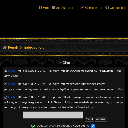
Wiki
Accès rapide
S’enregistrer
Connexion
Portail
Index du forum
mChat
@
Invité
- 05 août 2026, 22:41 : <a href="https://www.prombearing.ru/">подшипники thk
оптом</a>
@
Invité
- 05 août 2026, 20:29 : <a href="https://sitesseo.ru/nakrutka-zhivyh-
podpischikov-v-instagrame-rabochie-sposoby/">накрутка живых подписчиков в инсте</a>
@
Invité
- 03 août 2026, 18:48 : Od ponad 30 lat pomagam firmom zwiększać widoczność
w Google. Specjalizuję się w SEO, AI Search, GEO oraz marketingu internetowym opartym
na danych i praktycznym doświadczeniu.<a href="https://marketing-
internetowy.simdif.com/newsroom_-_seo_i_marketing_internetowy.html">SEO digital
marketing optymalizacja pod AI Search</a>
@
Invité
- 02 août 2026, 22:53 : <a href="https://sitesseo.ru/bosslike-obzor-servisa-dlya-
Updates every
15
seconds
•
Use sound