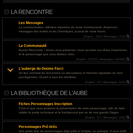
nakrutki-soczialnyh-setej/">босс лайк отзывы</a>
LA RENCONTRE
@
Invité
- 01 août 2026, 14:24 : <a href="https://ls.expertunion.ru/">освещение участка
без пересвета</a>
Les Messages
@
Invité
- 30 juil. 2026, 19:49 : <a href="https://designapartment.ru/">дизайнерский
La communication, élément important de toute Communauté. Absences,
ремонт дома под ключ москва</a>
messages des invités et les Chroniques, journal de notre forum.
(
Sujets :
194 |
Messages :
211)
@
Invité
- 30 juil. 2026, 19:40 : <a href="https://designapartment.ru/">дизайнерский
V
o
ремонт дома</a>
La Communauté
i
r
Bonne Rencontre ! Venez vous présenter, nous raconter vos rêves d'aventures
@
Invité
- 30 juil. 2026, 19:08 : <a href="https://designapartment.ru/">дизайнерский
l
et le personnage que vous désirez créer.
e
ремонт квартиры</a>
d
(
Sujets :
32270 |
Messages :
32406)
e
V
r
o
@
Invité
- 30 juil. 2026, 16:12 : <a href="https://designapartment.ru/">элитный
L'auberge du Gnome Farci
n
i
дизайнерский ремонт в москве</a>
i
r
Un lieu convivial de rencontres où discussions et franches rigolades ne sont
e
l
pas légendes. Ouvert à tous les membres.
r
e
@
Invité
- 30 juil. 2026, 15:15 : <a href="https://designapartment.ru/">дизайнерский
m
d
(
Sujets :
47 |
Messages :
141)
ремонт квартир москва</a>
e
e
V
s
r
o
LA BIBLIOTHÈQUE DE L'AUBE
s
n
i
@
Invité
- 30 juil. 2026, 07:23 : <a href="http://paydayloansbatonrouge.s3-website.us-
a
i
r
g
e
l
east-2.amazonaws.com/">personal loan requirements</a>
e
r
e
Fiches Personnages Inscription
m
d
@
Invité
- 29 juil. 2026, 18:43 : <a href="https://designapartment.ru/">дизайнерский
e
e
C'est ici que vous posterez la présentation de votre personnage, afin de faire
s
r
ремонт москва</a>
valider la partie technique et le background par un de nos grands Sages
s
n
(
Sujets :
57 |
Messages :
103)
a
i
V
@
Invité
- 29 juil. 2026, 18:28 : <a href="https://designapartment.ru/">дизайнерский
g
e
o
e
r
ремонт дома</a>
Personnages Pré-tirés
i
m
r
e
Une petite liste de personnages déjà prêts à l'emploi, ou presque. Il vous suffit