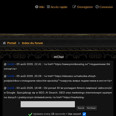
Wiki
Accès rapide
S’enregistrer
Connexion
Portail
Index du forum
mChat
@
Invité
- 05 août 2026, 22:41 : <a href="https://www.prombearing.ru/">подшипники thk
оптом</a>
@
Invité
- 05 août 2026, 20:29 : <a href="https://sitesseo.ru/nakrutka-zhivyh-
podpischikov-v-instagrame-rabochie-sposoby/">накрутка живых подписчиков в инсте</a>
@
Invité
- 03 août 2026, 18:48 : Od ponad 30 lat pomagam firmom zwiększać widoczność
w Google. Specjalizuję się w SEO, AI Search, GEO oraz marketingu internetowym opartym
na danych i praktycznym doświadczeniu.<a href="https://marketing-
internetowy.simdif.com/newsroom_-_seo_i_marketing_internetowy.html">SEO digital
marketing optymalizacja pod AI Search</a>
@
Invité
- 02 août 2026, 22:53 : <a href="https://sitesseo.ru/bosslike-obzor-servisa-dlya-
Updates every
15
seconds
•
Use sound