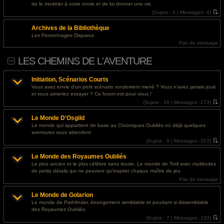
l
s
@
Invité
- 29 juil. 2026, 16:41 : <a href="https://designapartment.ru/">дизайнерский
de le modeler à votre envie et de lui donner une vie.
e
s
ремонт квартиры москва</a>
d
(
Sujets :
4 |
Messages :
4)
a
e
V
g
r
o
e
@
Invité
- 29 juil. 2026, 14:51 : <a href="https://designapartment.ru/">сколько стоит
Archives de la Bibliothèque
n
i
i
r
дизайнерский ремонт</a>
Les Personnages Disparus
e
l
Pas de message
r
e
m
d
e
e
LES CHEMINS DE L'AVENTURE
s
r
s
n
a
i
g
e
Initiation, Scénarios Courts
e
r
Vous avez envie d'un petit scénario rondement mené ? Vous n'avez jamais joué
m
et vous aimeriez essayer ? Ce forum est pour vous !
e
s
(
Sujets :
16 |
Messages :
273)
s
V
a
o
g
Le Monde D'Osgild
i
e
r
Le monde qui appartient de base au Chroniques Oubliés où déjà quelques
l
aventures vous attendent
e
d
(
Sujets :
9 |
Messages :
323)
e
V
r
o
Le Monde des Royaumes Oubliés
n
i
i
r
Le plus ancien et le plus célèbre sans doute. Le monde de Toril avec multitudes
e
l
de petits détails qui ne peuvent qu'inspirer chaque maître de jeu
r
e
m
d
Pas de message
e
e
s
r
Le Monde de Golarion
s
n
a
i
Le monde de Pathfinder, étrangement semblable et pourtant si dissemblable
g
e
des Royaumes Oubliés.
e
r
m
(
Sujets :
7 |
Messages :
103)
e
V