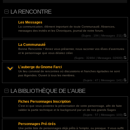
nakrutki-soczialnyh-setej/">босс лайк отзывы</a>
LA RENCONTRE
@
Invité
- 01 août 2026, 14:24 : <a href="https://ls.expertunion.ru/">освещение участка
без пересвета</a>
Les Messages
@
Invité
- 30 juil. 2026, 19:49 : <a href="https://designapartment.ru/">дизайнерский
La communication, élément important de toute Communauté. Absences,
ремонт дома под ключ москва</a>
messages des invités et les Chroniques, journal de notre forum.
(
Sujets :
194 |
Messages :
211)
@
Invité
- 30 juil. 2026, 19:40 : <a href="https://designapartment.ru/">дизайнерский
V
o
ремонт дома</a>
La Communauté
i
r
Bonne Rencontre ! Venez vous présenter, nous raconter vos rêves d'aventures
@
Invité
- 30 juil. 2026, 19:08 : <a href="https://designapartment.ru/">дизайнерский
l
et le personnage que vous désirez créer.
e
ремонт квартиры</a>
d
(
Sujets :
32464 |
Messages :
32600)
e
V
r
o
@
Invité
- 30 juil. 2026, 16:12 : <a href="https://designapartment.ru/">элитный
L'auberge du Gnome Farci
n
i
дизайнерский ремонт в москве</a>
i
r
Un lieu convivial de rencontres où discussions et franches rigolades ne sont
e
l
pas légendes. Ouvert à tous les membres.
r
e
@
Invité
- 30 juil. 2026, 15:15 : <a href="https://designapartment.ru/">дизайнерский
m
d
(
Sujets :
47 |
Messages :
141)
ремонт квартир москва</a>
e
e
V
s
r
o
LA BIBLIOTHÈQUE DE L'AUBE
s
n
i
@
Invité
- 30 juil. 2026, 07:23 : <a href="http://paydayloansbatonrouge.s3-website.us-
a
i
r
g
e
l
east-2.amazonaws.com/">personal loan requirements</a>
e
r
e
Fiches Personnages Inscription
m
d
@
Invité
- 29 juil. 2026, 18:43 : <a href="https://designapartment.ru/">дизайнерский
e
e
C'est ici que vous posterez la présentation de votre personnage, afin de faire
s
r
ремонт москва</a>
valider la partie technique et le background par un de nos grands Sages
s
n
(
Sujets :
57 |
Messages :
103)
a
i
V
@
Invité
- 29 juil. 2026, 18:28 : <a href="https://designapartment.ru/">дизайнерский
g
e
o
e
r
ремонт дома</a>
Personnages Pré-tirés
i
m
r
e
Une petite liste de personnages déjà prêts à l'emploi, ou presque. Il vous suffit