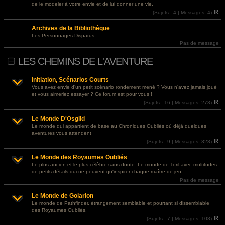
l
s
@
Invité
- 30 juil. 2026, 07:23 : <a href="http://paydayloansbatonrouge.s3-website.us-
de le modeler à votre envie et de lui donner une vie.
e
s
east-2.amazonaws.com/">personal loan requirements</a>
d
(
Sujets :
4 |
Messages :
4)
a
e
V
g
r
o
e
@
Invité
- 29 juil. 2026, 18:43 : <a href="https://designapartment.ru/">дизайнерский
Archives de la Bibliothèque
n
i
i
r
ремонт москва</a>
Les Personnages Disparus
e
l
Pas de message
r
e
m
d
e
e
LES CHEMINS DE L'AVENTURE
s
r
s
n
a
i
g
e
Initiation, Scénarios Courts
e
r
Vous avez envie d'un petit scénario rondement mené ? Vous n'avez jamais joué
m
et vous aimeriez essayer ? Ce forum est pour vous !
e
s
(
Sujets :
16 |
Messages :
273)
s
V
a
o
g
Le Monde D'Osgild
i
e
r
Le monde qui appartient de base au Chroniques Oubliés où déjà quelques
l
aventures vous attendent
e
d
(
Sujets :
9 |
Messages :
323)
e
V
r
o
Le Monde des Royaumes Oubliés
n
i
i
r
Le plus ancien et le plus célèbre sans doute. Le monde de Toril avec multitudes
e
l
de petits détails qui ne peuvent qu'inspirer chaque maître de jeu
r
e
m
d
Pas de message
e
e
s
r
Le Monde de Golarion
s
n
a
i
Le monde de Pathfinder, étrangement semblable et pourtant si dissemblable
g
e
des Royaumes Oubliés.
e
r
m
(
Sujets :
7 |
Messages :
103)
e
V