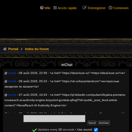
Wiki
Accès rapide
S’enregistrer
Connexion
Portail
Index du forum
mChat
@
Invité
- 08 août 2026, 22:56 : <a href="https://ideal-luxe.ru/">https://ideal-luxe.ru/</a>
@
Invité
- 08 août 2026, 05:24 : <a href="https://vk.ru/kazanlandcom">интересные
экскурсии по казани</a>
@
Invité
- 07 août 2026, 16:43 : <a href="https://pl.linkedin.com/pulse/oficjalna-premiera-
novareach-ai-authority-engine-krzysztof-gumiela-q8vgf?trk=public_post_feed-article-
content">NovaReach AI Authority Engine</a>
@
Invité
- 05 août 2026, 22:41 : <a href="https://www.prombearing.ru/">подшипники thk
оптом</a>
@
Invité
- 05 août 2026, 20:29 : <a href="https://sitesseo.ru/nakrutka-zhivyh-
Updates every
15
seconds
•
Use sound