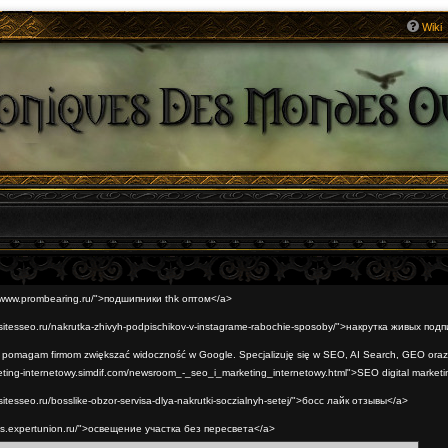
Wiki
://www.prombearing.ru/">подшипники thk оптом</a>
//sitesseo.ru/nakrutka-zhivyh-podpischikov-v-instagrame-rabochie-sposoby/">накрутка живых под
t pomagam firmom zwiększać widoczność w Google. Specjalizuję się w SEO, AI Search, GEO oraz
eting-internetowy.simdif.com/newsroom_-_seo_i_marketing_internetowy.html">SEO digital marketi
sitesseo.ru/bosslike-obzor-servisa-dlya-nakrutki-soczialnyh-setej/">босс лайк отзывы</a>
//ls.expertunion.ru/">освещение участка без пересвета</a>