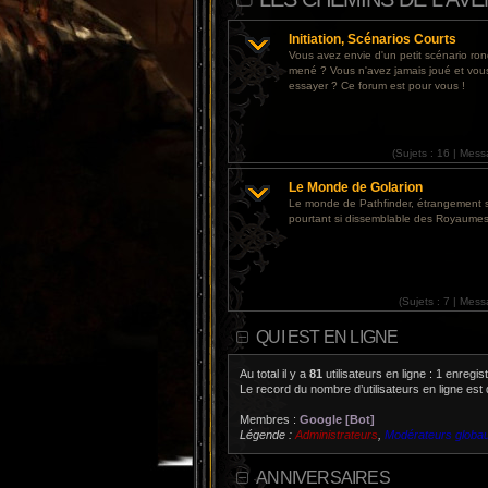
Initiation, Scénarios Courts
Vous avez envie d'un petit scénario r
mené ? Vous n'avez jamais joué et vou
essayer ? Ce forum est pour vous !
(
Sujets :
16 |
Mess
Le Monde de Golarion
Le monde de Pathfinder, étrangement 
pourtant si dissemblable des Royaumes
(
Sujets :
7 |
Mess
QUI EST EN LIGNE
Au total il y a
81
utilisateurs en ligne : 1 enregis
Le record du nombre d’utilisateurs en ligne est
Membres :
Google [Bot]
Légende :
Administrateurs
,
Modérateurs globa
ANNIVERSAIRES