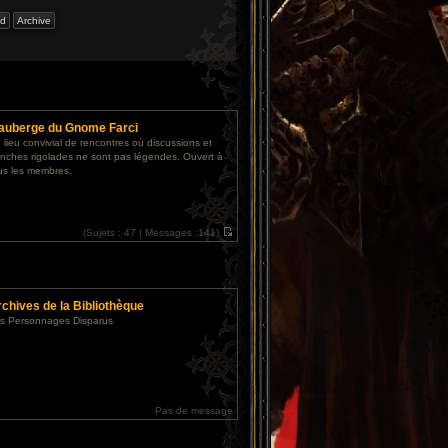
'auberge du Gnome Farci
 lieu convivial de rencontres où discussions et
anches rigolades ne sont pas légendes. Ouvert à
us les membres.
(
Sujets :
47 |
Messages :
141)
V
o
i
r
l
e
chives de la Bibliothèque
d
e
s Personnages Disparus
r
n
i
e
r
m
e
s
Pas de message
s
a
g