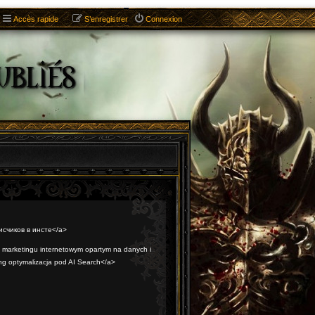
Accès rapide
S’enregistrer
Connexion
писчиков в инсте</a>
 marketingu internetowym opartym na danych i
ng optymalizacja pod AI Search</a>