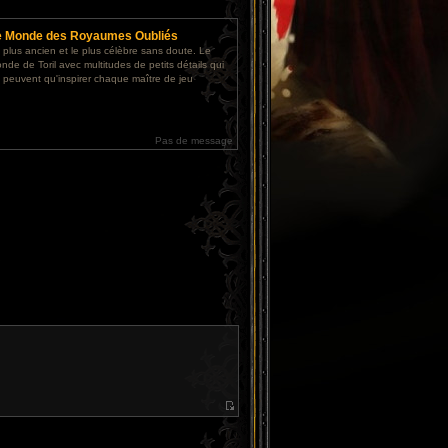
e
e Monde des Royaumes Oubliés
 plus ancien et le plus célèbre sans doute. Le
nde de Toril avec multitudes de petits détails qui
 peuvent qu'inspirer chaque maître de jeu
Pas de message
V
o
i