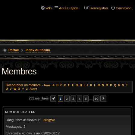
Wiki
Accès rapide
S’enregistrer
Connexion
Portail
Index du forum
Membres
Rechercher un membre
•
Tous
A
B
C
D
E
F
G
H
I
J
K
L
M
N
O
P
Q
R
S
T
U
V
W
X
Y
Z
Autre
231 membres
1
2
3
4
5
…
10
NOM D’UTILISATEUR
Rang, Nom d’utilisateur
NingWe
Messages
2
Enregistré le
dim. 2 août 2026 08:17