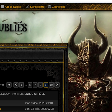
Accès rapide
S’enregistrer
Connexion
bres
1
…
6
7
8
9
10
ACEBOOK, TWITTER,
ENREGISTRÉ LE
mar. 9 déc. 2025 21:18
s
ven. 12 déc. 2025 02:35