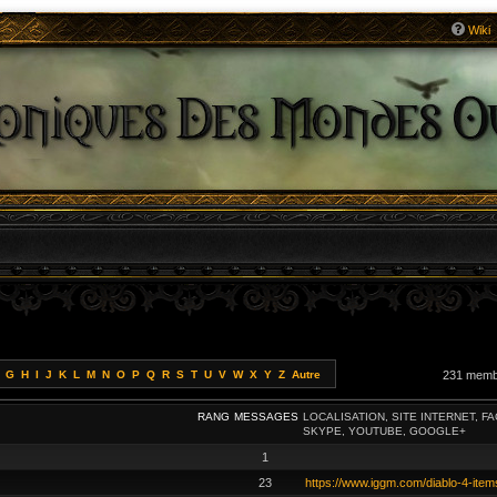
Wiki
G
H
I
J
K
L
M
N
O
P
Q
R
S
T
U
V
W
X
Y
Z
Autre
231 mem
RANG
MESSAGES
LOCALISATION, SITE INTERNET, F
SKYPE, YOUTUBE, GOOGLE+
1
23
https://www.iggm.com/diablo-4-item