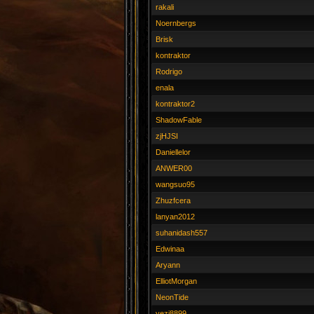
rakali
Noernbergs
Brisk
kontraktor
Rodrigo
enala
kontraktor2
ShadowFable
zjHJSI
Daniellelor
ANWER00
wangsuo95
Zhuzfcera
lanyan2012
suhanidash557
Edwinaa
Aryann
ElliotMorgan
NeonTide
yezi8899