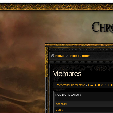
Portail
Index du forum
Membres
Rechercher un membre
•
Tous
A
B
C
D
E
F
NOM D’UTILISATEUR
pascalmlk
salisy