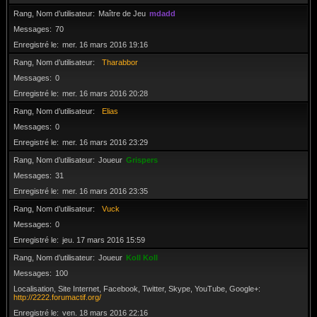
Rang, Nom d’utilisateur
Maître de Jeu
mdadd
Messages
70
Enregistré le
mer. 16 mars 2016 19:16
Rang, Nom d’utilisateur
Tharabbor
Messages
0
Enregistré le
mer. 16 mars 2016 20:28
Rang, Nom d’utilisateur
Elias
Messages
0
Enregistré le
mer. 16 mars 2016 23:29
Rang, Nom d’utilisateur
Joueur
Grispers
Messages
31
Enregistré le
mer. 16 mars 2016 23:35
Rang, Nom d’utilisateur
Vuck
Messages
0
Enregistré le
jeu. 17 mars 2016 15:59
Rang, Nom d’utilisateur
Joueur
Koll Koll
Messages
100
Localisation, Site Internet, Facebook, Twitter, Skype, YouTube, Google+
http://2222.forumactif.org/
Enregistré le
ven. 18 mars 2016 22:16