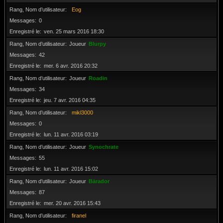
Rang, Nom d’utilisateur
Eog
Messages
0
Enregistré le
ven. 25 mars 2016 18:30
Rang, Nom d’utilisateur
Joueur
Blurpy
Messages
42
Enregistré le
mer. 6 avr. 2016 20:32
Rang, Nom d’utilisateur
Joueur
Roadin
Messages
34
Enregistré le
jeu. 7 avr. 2016 04:35
Rang, Nom d’utilisateur
mikl3000
Messages
0
Enregistré le
lun. 11 avr. 2016 03:19
Rang, Nom d’utilisateur
Joueur
Synochrate
Messages
55
Enregistré le
lun. 11 avr. 2016 15:02
Rang, Nom d’utilisateur
Joueur
Bärador
Messages
87
Enregistré le
mer. 20 avr. 2016 15:43
Rang, Nom d’utilisateur
firanel