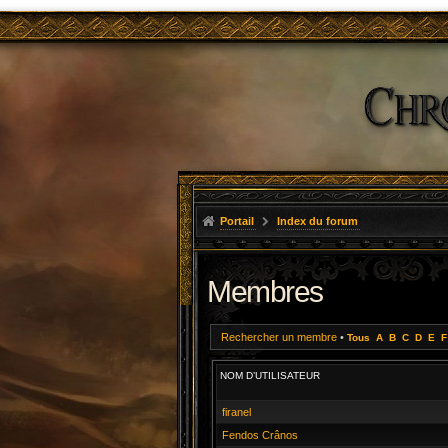
Portail
Index du forum
Membres
Rechercher un membre
•
Tous
A
B
C
D
E
F
NOM D’UTILISATEUR
firanel
Fendos Crânos