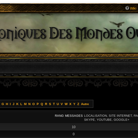
Wiki
G
H
I
J
K
L
M
N
O
P
Q
R
S
T
U
V
W
X
Y
Z
Autre
RANG
MESSAGES
LOCALISATION, SITE INTERNET, F
SKYPE, YOUTUBE, GOOGLE+
10
0