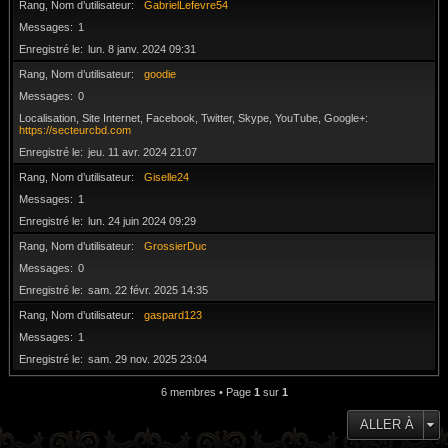
Rang, Nom d’utilisateur
GabrielLefevre54
Messages
1
Enregistré le
lun. 8 janv. 2024 09:31
Rang, Nom d’utilisateur
goodie
Messages
0
Localisation, Site Internet, Facebook, Twitter, Skype, YouTube, Google+
https://secteurcbd.com
Enregistré le
jeu. 11 avr. 2024 21:07
Rang, Nom d’utilisateur
Giselle24
Messages
1
Enregistré le
lun. 24 juin 2024 09:29
Rang, Nom d’utilisateur
GrossierDuc
Messages
0
Enregistré le
sam. 22 févr. 2025 14:35
Rang, Nom d’utilisateur
gaspard123
Messages
1
Enregistré le
sam. 29 nov. 2025 23:04
6 membres • Page
1
sur
1
ALLER À