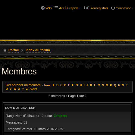
Wiki
Accès rapide
S’enregistrer
Connexion
Portail
Index du forum
Membres
Rechercher un membre
•
Tous
A
B
C
D
E
F
G
H
I
J
K
L
M
N
O
P
Q
R
S
T
U
V
W
X
Y
Z
Autre
6 membres • Page
1
sur
1
NOM D’UTILISATEUR
Rang, Nom d’utilisateur
Joueur
Grispers
Messages
31
Enregistré le
mer. 16 mars 2016 23:35