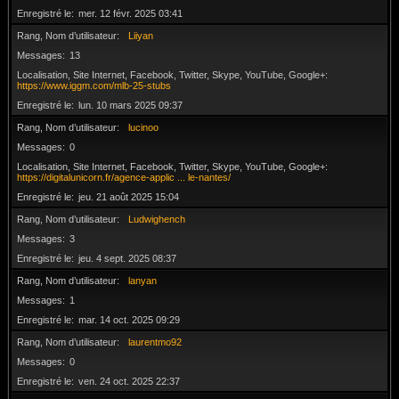
Enregistré le
mer. 12 févr. 2025 03:41
Rang, Nom d’utilisateur
Liiyan
Messages
13
Localisation, Site Internet, Facebook, Twitter, Skype, YouTube, Google+
https://www.iggm.com/mlb-25-stubs
Enregistré le
lun. 10 mars 2025 09:37
Rang, Nom d’utilisateur
lucinoo
Messages
0
Localisation, Site Internet, Facebook, Twitter, Skype, YouTube, Google+
https://digitalunicorn.fr/agence-applic ... le-nantes/
Enregistré le
jeu. 21 août 2025 15:04
Rang, Nom d’utilisateur
Ludwighench
Messages
3
Enregistré le
jeu. 4 sept. 2025 08:37
Rang, Nom d’utilisateur
lanyan
Messages
1
Enregistré le
mar. 14 oct. 2025 09:29
Rang, Nom d’utilisateur
laurentmo92
Messages
0
Enregistré le
ven. 24 oct. 2025 22:37