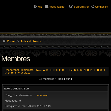
Wiki
Accès rapide
S’enregistrer
Connexion
Portail
Index du forum
Membres
Rechercher un membre
•
Tous
A
B
C
D
E
F
G
H
I
J
K
L
M
N
O
P
Q
R
S
T
U
V
W
X
Y
Z
Autre
15 membres • Page
1
sur
1
NOM D’UTILISATEUR
Rang, Nom d’utilisateur
Luonnotar
Messages
9
Enregistré le
mer. 23 nov. 2016 17:19