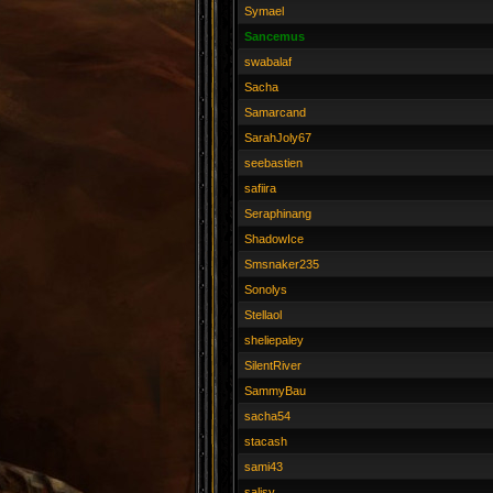
Symael
Sancemus
swabalaf
Sacha
Samarcand
SarahJoly67
seebastien
safiira
Seraphinang
ShadowIce
Smsnaker235
Sonolys
Stellaol
sheliepaley
SilentRiver
SammyBau
sacha54
stacash
sami43
salisy