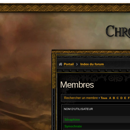
Portail
Index du forum
Membres
Rechercher un membre
•
Tous
A
B
C
D
E
F
NOM D’UTILISATEUR
Séraphine
Synochrate