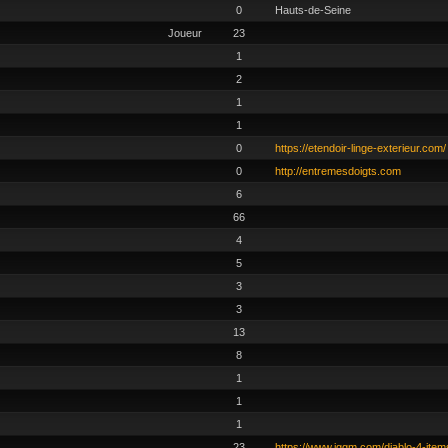
0
Hauts-de-Seine
Joueur
23
1
2
1
1
0
https://etendoir-linge-exterieur.com/
0
http://entremesdoigts.com
6
66
4
5
3
3
13
8
1
1
1
23
https://www.iggm.com/diablo-4-item