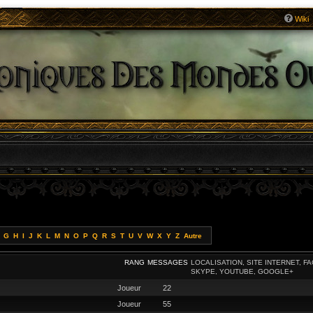
Wiki
G
H
I
J
K
L
M
N
O
P
Q
R
S
T
U
V
W
X
Y
Z
Autre
RANG
MESSAGES
LOCALISATION, SITE INTERNET, F
SKYPE, YOUTUBE, GOOGLE+
Joueur
22
Joueur
55