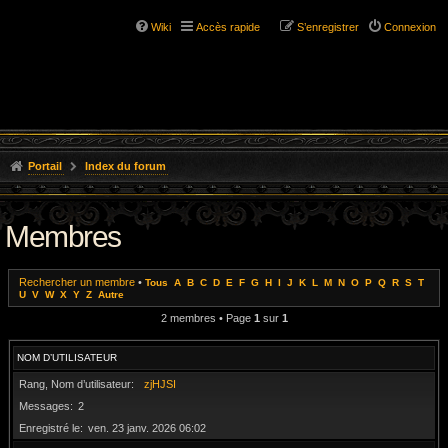
Wiki
Accès rapide
S’enregistrer
Connexion
Portail
Index du forum
Membres
Rechercher un membre
•
Tous
A
B
C
D
E
F
G
H
I
J
K
L
M
N
O
P
Q
R
S
T
U
V
W
X
Y
Z
Autre
2 membres • Page
1
sur
1
NOM D’UTILISATEUR
Rang, Nom d’utilisateur
zjHJSI
Messages
2
Enregistré le
ven. 23 janv. 2026 06:02