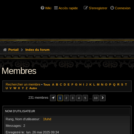
Wiki
Accès rapide
S’enregistrer
Connexion
Portail
Index du forum
Membres
Rechercher un membre
•
Tous
A
B
C
D
E
F
G
H
I
J
K
L
M
N
O
P
Q
R
S
T
U
V
W
X
Y
Z
Autre
231 membres
1
2
3
4
5
…
10
NOM D’UTILISATEUR
Rang, Nom d’utilisateur
1fuhd
Messages
2
Enregistré le
lun. 26 mai 2025 09:34