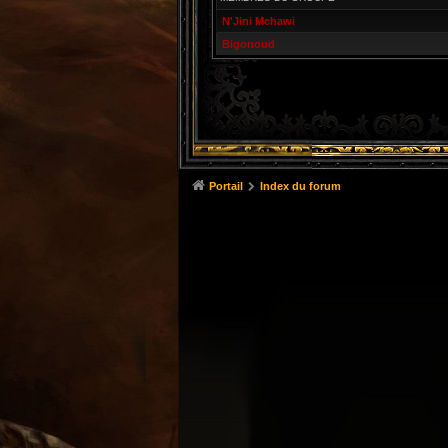
N'Jini Mchawi
Bigonoud
Portail
Index du forum