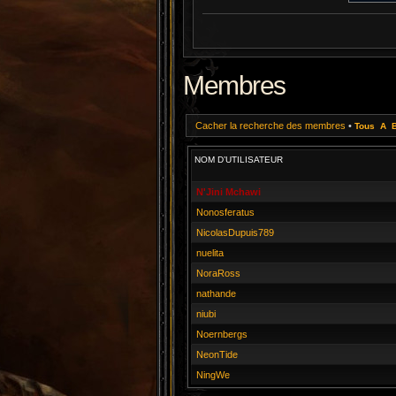
Membres
Cacher la recherche des membres
•
Tous
A
NOM D’UTILISATEUR
N'Jini Mchawi
Nonosferatus
NicolasDupuis789
nuelita
NoraRoss
nathande
niubi
Noernbergs
NeonTide
NingWe