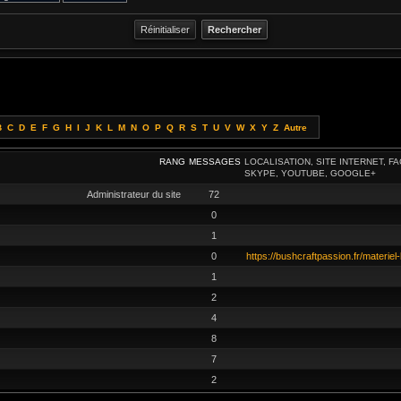
B
C
D
E
F
G
H
I
J
K
L
M
N
O
P
Q
R
S
T
U
V
W
X
Y
Z
Autre
RANG
MESSAGES
LOCALISATION, SITE INTERNET, F
SKYPE, YOUTUBE, GOOGLE+
Administrateur du site
72
0
1
0
https://bushcraftpassion.fr/materiel-
1
2
4
8
7
2