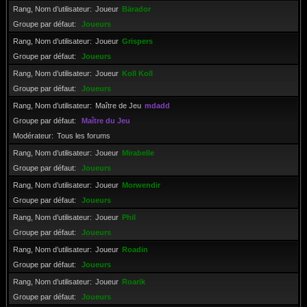
Rang, Nom d’utilisateur
Joueur
Bärador
Groupe par défaut
Joueurs
Rang, Nom d’utilisateur
Joueur
Grispers
Groupe par défaut
Joueurs
Rang, Nom d’utilisateur
Joueur
Koll Koll
Groupe par défaut
Joueurs
Rang, Nom d’utilisateur
Maître de Jeu
mdadd
Groupe par défaut
Maître du Jeu
Modérateur
Tous les forums
Rang, Nom d’utilisateur
Joueur
Mirabelle
Groupe par défaut
Joueurs
Rang, Nom d’utilisateur
Joueur
Morwendir
Groupe par défaut
Joueurs
Rang, Nom d’utilisateur
Joueur
Phil
Groupe par défaut
Joueurs
Rang, Nom d’utilisateur
Joueur
Roadin
Groupe par défaut
Joueurs
Rang, Nom d’utilisateur
Joueur
Roarik
Groupe par défaut
Joueurs