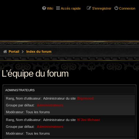
Wiki
Accès rapide
S’enregistrer
Connexion
Portail
Index du forum
L’équipe du forum
ADMINISTRATEURS
Rang, Nom d’utilisateur
Administrateur du site
Bigonoud
Groupe par défaut
Administrateurs
Modérateur
Tous les forums
Rang, Nom d’utilisateur
Administrateur du site
N'Jini Mchawi
Groupe par défaut
Administrateurs
Modérateur
Tous les forums