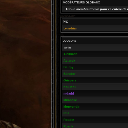
MODÉRATEURS GLOBAUX
Aucun membre trouvé pour ce critère de 
PNJ
Lynadrian
JOUEURS
Invité
Alcibiade
Astarok
Blurpy
Bärador
Grispers
Koll Koll
mdadd
Mirabelle
Morwendir
Phil
Roadin
Roarik