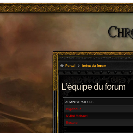
Portail
Index du forum
L’équipe du forum
ADMINISTRATEURS
Bigonoud
N'Jini Mchawi
Resane