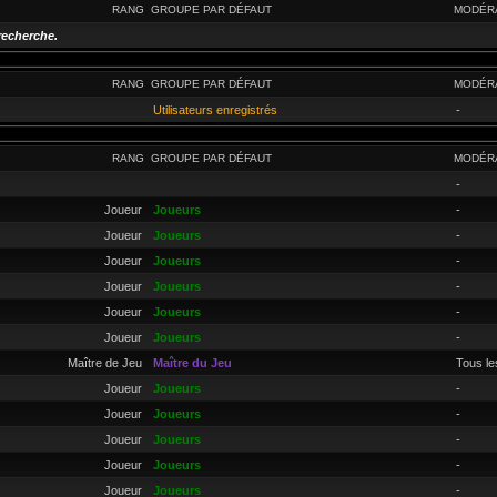
RANG
GROUPE PAR DÉFAUT
MODÉR
recherche.
RANG
GROUPE PAR DÉFAUT
MODÉR
Utilisateurs enregistrés
-
RANG
GROUPE PAR DÉFAUT
MODÉR
-
Joueur
Joueurs
-
Joueur
Joueurs
-
Joueur
Joueurs
-
Joueur
Joueurs
-
Joueur
Joueurs
-
Joueur
Joueurs
-
Maître de Jeu
Maître du Jeu
Tous le
Joueur
Joueurs
-
Joueur
Joueurs
-
Joueur
Joueurs
-
Joueur
Joueurs
-
Joueur
Joueurs
-