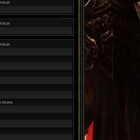
ATEUR
ATEUR
ATEUR
s forums