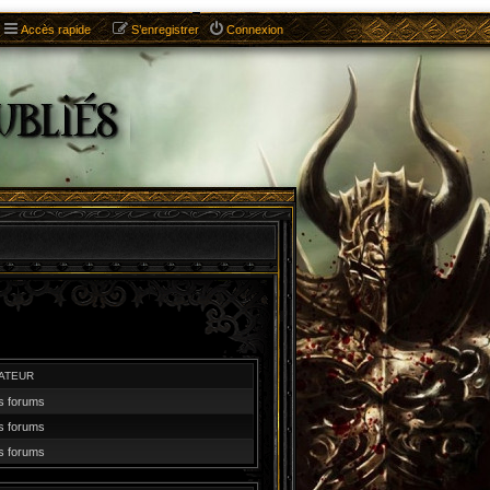
Accès rapide
S’enregistrer
Connexion
ATEUR
s forums
s forums
s forums