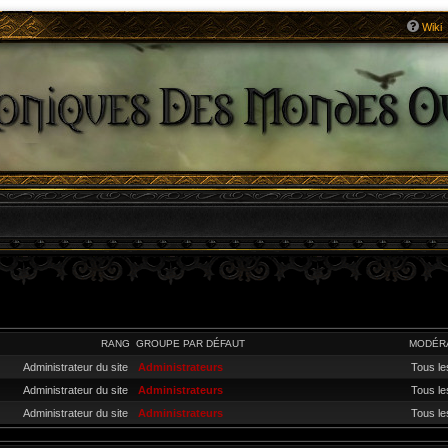
Wiki
RANG
GROUPE PAR DÉFAUT
MODÉR
Administrateur du site
Administrateurs
Tous le
Administrateur du site
Administrateurs
Tous le
Administrateur du site
Administrateurs
Tous le