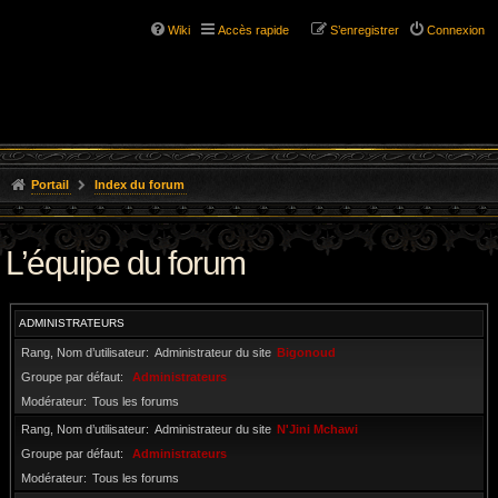
Wiki
Accès rapide
S’enregistrer
Connexion
Portail
Index du forum
L’équipe du forum
ADMINISTRATEURS
Rang, Nom d’utilisateur
Administrateur du site
Bigonoud
Groupe par défaut
Administrateurs
Modérateur
Tous les forums
Rang, Nom d’utilisateur
Administrateur du site
N'Jini Mchawi
Groupe par défaut
Administrateurs
Modérateur
Tous les forums