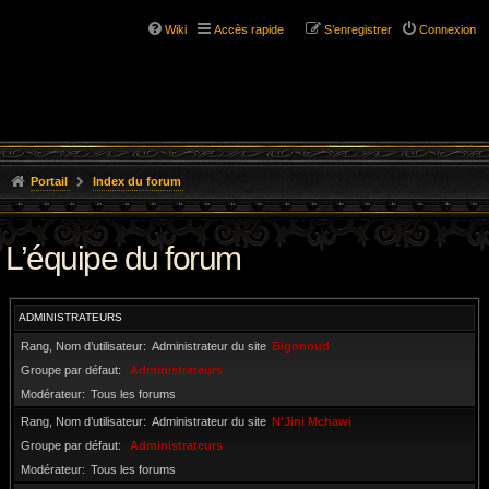
Wiki
Accès rapide
S’enregistrer
Connexion
Portail
Index du forum
L’équipe du forum
ADMINISTRATEURS
Rang, Nom d’utilisateur
Administrateur du site
Bigonoud
Groupe par défaut
Administrateurs
Modérateur
Tous les forums
Rang, Nom d’utilisateur
Administrateur du site
N'Jini Mchawi
Groupe par défaut
Administrateurs
Modérateur
Tous les forums