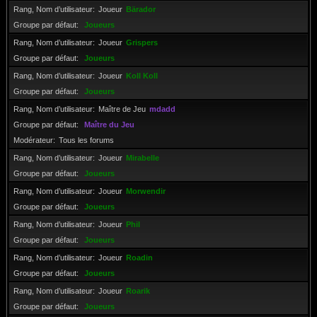
Rang, Nom d’utilisateur
Joueur
Bärador
Groupe par défaut
Joueurs
Rang, Nom d’utilisateur
Joueur
Grispers
Groupe par défaut
Joueurs
Rang, Nom d’utilisateur
Joueur
Koll Koll
Groupe par défaut
Joueurs
Rang, Nom d’utilisateur
Maître de Jeu
mdadd
Groupe par défaut
Maître du Jeu
Modérateur
Tous les forums
Rang, Nom d’utilisateur
Joueur
Mirabelle
Groupe par défaut
Joueurs
Rang, Nom d’utilisateur
Joueur
Morwendir
Groupe par défaut
Joueurs
Rang, Nom d’utilisateur
Joueur
Phil
Groupe par défaut
Joueurs
Rang, Nom d’utilisateur
Joueur
Roadin
Groupe par défaut
Joueurs
Rang, Nom d’utilisateur
Joueur
Roarik
Groupe par défaut
Joueurs