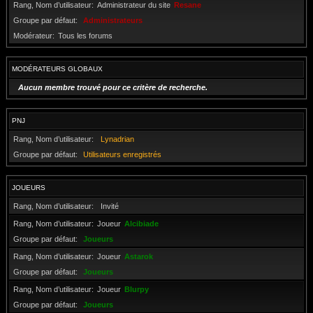
Rang, Nom d’utilisateur
Administrateur du site
Resane
Groupe par défaut
Administrateurs
Modérateur
Tous les forums
MODÉRATEURS GLOBAUX
Aucun membre trouvé pour ce critère de recherche.
PNJ
Rang, Nom d’utilisateur
Lynadrian
Groupe par défaut
Utilisateurs enregistrés
JOUEURS
Rang, Nom d’utilisateur
Invité
Rang, Nom d’utilisateur
Joueur
Alcibiade
Groupe par défaut
Joueurs
Rang, Nom d’utilisateur
Joueur
Astarok
Groupe par défaut
Joueurs
Rang, Nom d’utilisateur
Joueur
Blurpy
Groupe par défaut
Joueurs