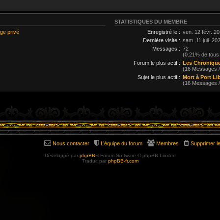
STATISTIQUES DU MEMBRE
ge privé
Enregistré le :
ven. 12 févr. 2
Dernière visite :
sam. 11 juil. 20
Messages :
72
(0.21% de tous
Forum le plus actif :
Les Chronique
(16 Messages 
Sujet le plus actif :
Mort à Port Li
(16 Messages 
Nous contacter
L’équipe du forum
Membres
Supprimer l
Développé par
phpBB
® Forum Software © phpBB Limited
Traduit par
phpBB-fr.com