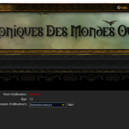
Wiki
Nom d’utilisateur :
Resane
Âge :
51
upes d’utilisateurs :