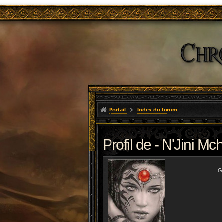
Portail
Index du forum
Profil de - N'Jini Mc
G