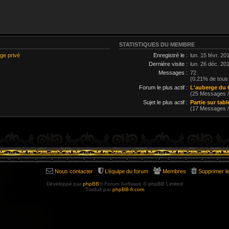
STATISTIQUES DU MEMBRE
ge privé
Enregistré le :
lun. 15 févr. 20
Dernière visite :
lun. 26 déc. 20
Messages :
72
(0.21% de tous
Forum le plus actif :
L'auberge du 
(25 Messages 
Sujet le plus actif :
Partie sur tab
(17 Messages 
Nous contacter
L’équipe du forum
Membres
Supprimer l
Développé par
phpBB
® Forum Software © phpBB Limited
Traduit par
phpBB-fr.com