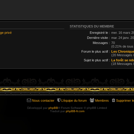
STATISTIQUES DU MEMBRE
ge privé
Enregistré le :
mer. 16 mars 2
Dernière visite :
mar. 24 janv. 2
Messages :
70
(0.21% de tous
Forum le plus actif :
Les Chronique
(20 Messages 
Sujet le plus actif :
La forêt se reb
(18 Messages 
Nous contacter
L’équipe du forum
Membres
Supprimer l
Développé par
phpBB
® Forum Software © phpBB Limited
Traduit par
phpBB-fr.com