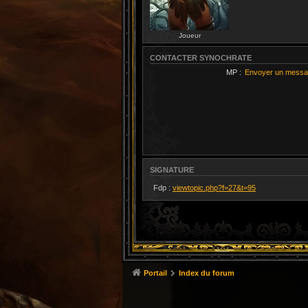
Joueur
CONTACTER SYNOCHRATE
MP :
Envoyer un messa
SIGNATURE
Fdp :
viewtopic.php?f=27&t=95
Portail
Index du forum