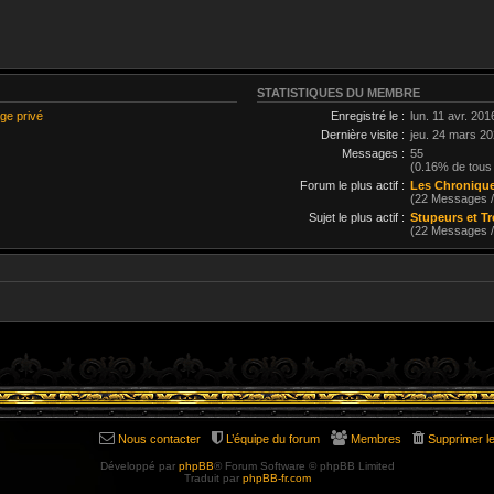
STATISTIQUES DU MEMBRE
ge privé
Enregistré le :
lun. 11 avr. 201
Dernière visite :
jeu. 24 mars 20
Messages :
55
(0.16% de tous
Forum le plus actif :
Les Chronique
(22 Messages 
Sujet le plus actif :
Stupeurs et T
(22 Messages 
Nous contacter
L’équipe du forum
Membres
Supprimer l
Développé par
phpBB
® Forum Software © phpBB Limited
Traduit par
phpBB-fr.com