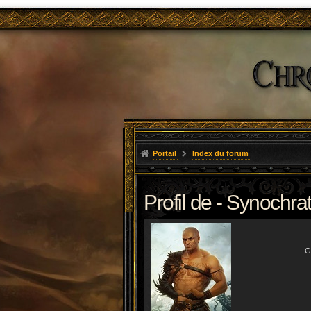
Portail
Index du forum
Profil de - Synochra
G