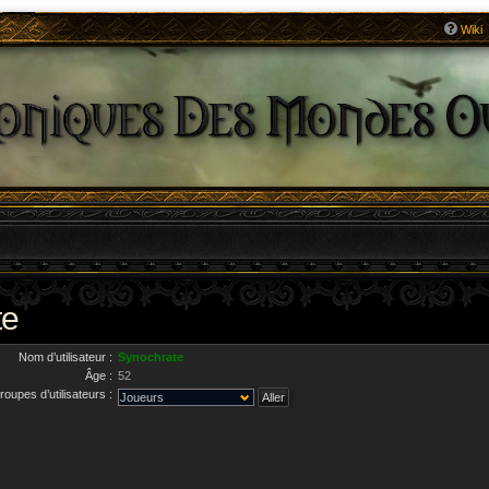
Wiki
te
Nom d’utilisateur :
Synochrate
Âge :
52
roupes d’utilisateurs :