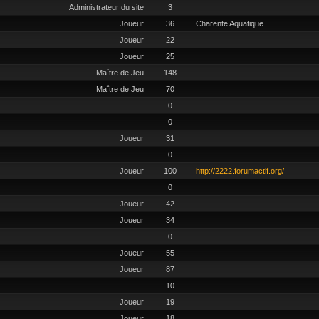
Administrateur du site
3
Joueur
36
Charente Aquatique
Joueur
22
Joueur
25
Maître de Jeu
148
Maître de Jeu
70
0
0
Joueur
31
0
Joueur
100
http://2222.forumactif.org/
0
Joueur
42
Joueur
34
0
Joueur
55
Joueur
87
10
Joueur
19
Joueur
18