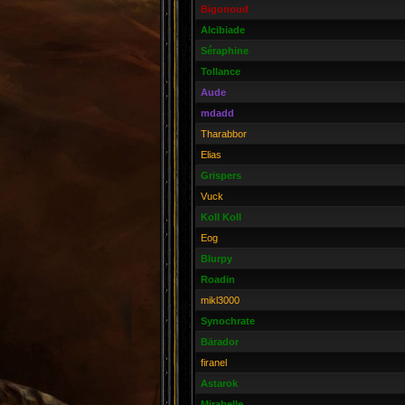
Bigonoud
Alcibiade
Séraphine
Tollance
Aude
mdadd
Tharabbor
Elias
Grispers
Vuck
Koll Koll
Eog
Blurpy
Roadin
mikl3000
Synochrate
Bärador
firanel
Astarok
Mirabelle