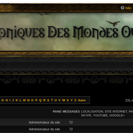
Wiki
G
H
I
J
K
L
M
N
O
P
Q
R
S
T
U
V
W
X
Y
Z
Autre
231 
RANG
MESSAGES
LOCALISATION, SITE INTERNET, F
SKYPE, YOUTUBE, GOOGLE+
Administrateur du site
72
Administrateur du site
72