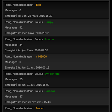
Rang, Nom d’utilisateur
Eog
Messages
0
Enregistré le
ven. 25 mars 2016 18:30
Rang, Nom d’utilisateur
Joueur
Blurpy
Messages
42
Enregistré le
mer. 6 avr. 2016 20:32
Rang, Nom d’utilisateur
Joueur
Roadin
Messages
34
Enregistré le
jeu. 7 avr. 2016 04:35
Rang, Nom d’utilisateur
mikl3000
Messages
0
Enregistré le
lun. 11 avr. 2016 03:19
Rang, Nom d’utilisateur
Joueur
Synochrate
Messages
55
Enregistré le
lun. 11 avr. 2016 15:02
Rang, Nom d’utilisateur
Joueur
Bärador
Messages
87
Enregistré le
mer. 20 avr. 2016 15:43
Rang, Nom d’utilisateur
firanel