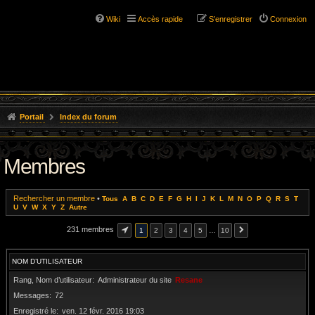
Wiki
Accès rapide
S’enregistrer
Connexion
Portail
Index du forum
Membres
Rechercher un membre
•
Tous
A
B
C
D
E
F
G
H
I
J
K
L
M
N
O
P
Q
R
S
T
U
V
W
X
Y
Z
Autre
231 membres
1
2
3
4
5
…
10
NOM D’UTILISATEUR
Rang, Nom d’utilisateur
Administrateur du site
Resane
Messages
72
Enregistré le
ven. 12 févr. 2016 19:03