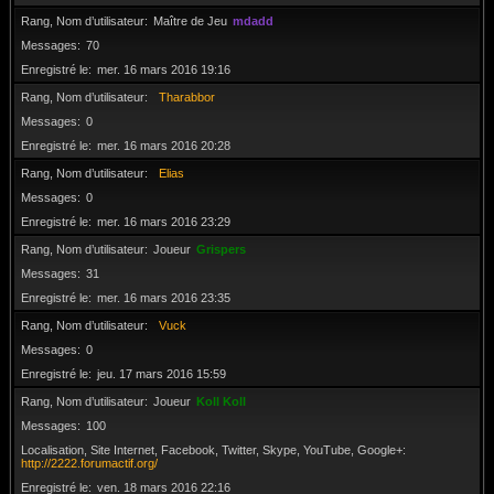
Rang, Nom d’utilisateur
Maître de Jeu
mdadd
Messages
70
Enregistré le
mer. 16 mars 2016 19:16
Rang, Nom d’utilisateur
Tharabbor
Messages
0
Enregistré le
mer. 16 mars 2016 20:28
Rang, Nom d’utilisateur
Elias
Messages
0
Enregistré le
mer. 16 mars 2016 23:29
Rang, Nom d’utilisateur
Joueur
Grispers
Messages
31
Enregistré le
mer. 16 mars 2016 23:35
Rang, Nom d’utilisateur
Vuck
Messages
0
Enregistré le
jeu. 17 mars 2016 15:59
Rang, Nom d’utilisateur
Joueur
Koll Koll
Messages
100
Localisation, Site Internet, Facebook, Twitter, Skype, YouTube, Google+
http://2222.forumactif.org/
Enregistré le
ven. 18 mars 2016 22:16