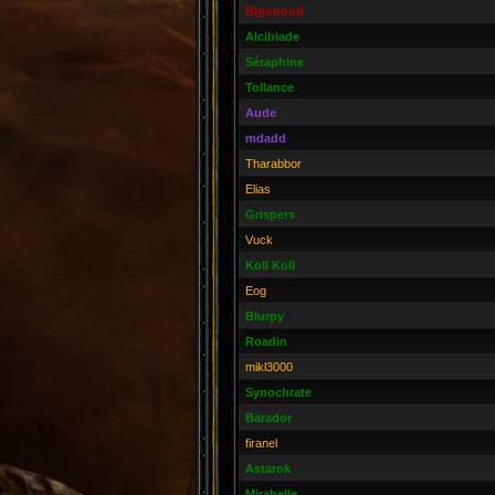
Bigonoud
Alcibiade
Séraphine
Tollance
Aude
mdadd
Tharabbor
Elias
Grispers
Vuck
Koll Koll
Eog
Blurpy
Roadin
mikl3000
Synochrate
Bärador
firanel
Astarok
Mirabelle