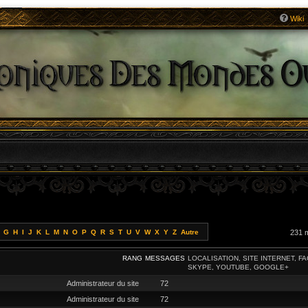
Wiki
G
H
I
J
K
L
M
N
O
P
Q
R
S
T
U
V
W
X
Y
Z
Autre
231 
RANG
MESSAGES
LOCALISATION, SITE INTERNET, F
SKYPE, YOUTUBE, GOOGLE+
Administrateur du site
72
Administrateur du site
72