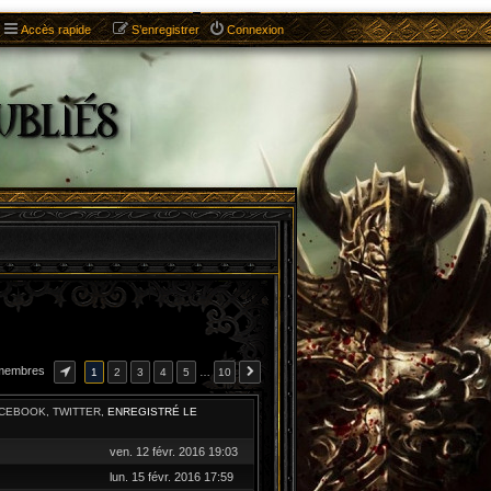
Accès rapide
S’enregistrer
Connexion
membres
1
2
3
4
5
…
10
ACEBOOK, TWITTER,
ENREGISTRÉ LE
ven. 12 févr. 2016 19:03
lun. 15 févr. 2016 17:59