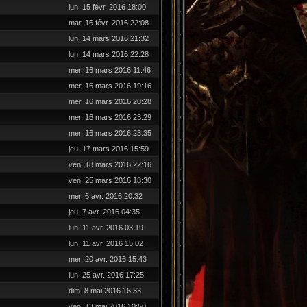
lun. 15 févr. 2016 18:00
mar. 16 févr. 2016 22:08
lun. 14 mars 2016 21:32
lun. 14 mars 2016 22:28
mer. 16 mars 2016 11:46
mer. 16 mars 2016 19:16
mer. 16 mars 2016 20:28
mer. 16 mars 2016 23:29
mer. 16 mars 2016 23:35
jeu. 17 mars 2016 15:59
ven. 18 mars 2016 22:16
ven. 25 mars 2016 18:30
mer. 6 avr. 2016 20:32
jeu. 7 avr. 2016 04:35
lun. 11 avr. 2016 03:19
lun. 11 avr. 2016 15:02
mer. 20 avr. 2016 15:43
lun. 25 avr. 2016 17:25
dim. 8 mai 2016 16:33
ven. 13 mai 2016 10:50