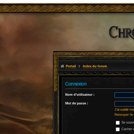
Portail
Index du forum
Connexion
Nom d’utilisateur :
Mot de passe :
J’ai oublié m
Renvoyer l’e-
Se souve
Cacher m