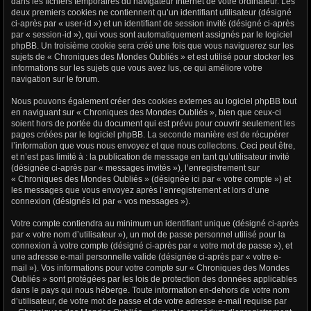
dans les fichiers temporaires du navigateur Internet de votre ordinateur. Les
deux premiers cookies ne contiennent qu’un identifiant utilisateur (désigné
ci-après par « user-id ») et un identifiant de session invité (désigné ci-après
par « session-id »), qui vous sont automatiquement assignés par le logiciel
phpBB. Un troisième cookie sera créé une fois que vous naviguerez sur les
sujets de « Chroniques des Mondes Oubliés » et est utilisé pour stocker les
informations sur les sujets que vous avez lus, ce qui améliore votre
navigation sur le forum.
Nous pouvons également créer des cookies externes au logiciel phpBB tout
en naviguant sur « Chroniques des Mondes Oubliés », bien que ceux-ci
soient hors de portée du document qui est prévu pour couvrir seulement les
pages créées par le logiciel phpBB. La seconde manière est de récupérer
l’information que vous nous envoyez et que nous collectons. Ceci peut être,
et n’est pas limité à : la publication de message en tant qu’utilisateur invité
(désignée ci-après par « messages invités »), l’enregistrement sur
« Chroniques des Mondes Oubliés » (désignée ici par « votre compte ») et
les messages que vous envoyez après l’enregistrement et lors d’une
connexion (désignés ici par « vos messages »).
Votre compte contiendra au minimum un identifiant unique (désigné ci-après
par « votre nom d’utilisateur »), un mot de passe personnel utilisé pour la
connexion à votre compte (désigné ci-après par « votre mot de passe »), et
une adresse e-mail personnelle valide (désignée ci-après par « votre e-
mail »). Vos informations pour votre compte sur « Chroniques des Mondes
Oubliés » sont protégées par les lois de protection des données applicables
dans le pays qui nous héberge. Toute information en-dehors de votre nom
d’utilisateur, de votre mot de passe et de votre adresse e-mail requise par