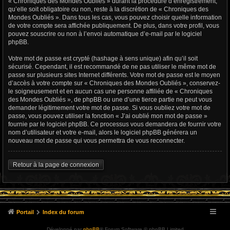
« Chroniques des Mondes Oubliés » durant la procédure d’enregistrement,
qu’elle soit obligatoire ou non, reste à la discrétion de « Chroniques des
Mondes Oubliés ». Dans tous les cas, vous pouvez choisir quelle information
de votre compte sera affichée publiquement. De plus, dans votre profil, vous
pouvez souscrire ou non à l’envoi automatique d’e-mail par le logiciel
phpBB.
Votre mot de passe est crypté (hashage à sens unique) afin qu’il soit
sécurisé. Cependant, il est recommandé de ne pas utiliser le même mot de
passe sur plusieurs sites Internet différents. Votre mot de passe est le moyen
d’accès à votre compte sur « Chroniques des Mondes Oubliés », conservez-
le soigneusement et en aucun cas une personne affiliée de « Chroniques
des Mondes Oubliés », de phpBB ou une d’une tierce partie ne peut vous
demander légitimement votre mot de passe. Si vous oubliez votre mot de
passe, vous pouvez utiliser la fonction « J’ai oublié mon mot de passe »
fournie par le logiciel phpBB. Ce processus vous demandera de fournir votre
nom d’utilisateur et votre e-mail, alors le logiciel phpBB générera un
nouveau mot de passe qui vous permettra de vous reconnecter.
Retour à la page de connexion
Portail
Index du forum
Développé par
phpBB
® Forum Software © phpBB Limited