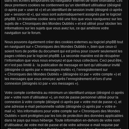
dans les fichiers temporaires du navigateur Internet de votre ordinateur. Les
deux premiers cookies ne contiennent qu’un identifiant utilisateur (désigné
ci-après par « user-id ») et un identifiant de session invité (désigné ci-après
par « session-id »), qui vous sont automatiquement assignés par le logiciel
phpBB. Un troisième cookie sera créé une fois que vous naviguerez sur les
sujets de « Chroniques des Mondes Oubliés » et est utilisé pour stocker les
informations sur les sujets que vous avez lus, ce qui améliore votre
navigation sur le forum.
Nous pouvons également créer des cookies externes au logiciel phpBB tout
en naviguant sur « Chroniques des Mondes Oubliés », bien que ceux-ci
soient hors de portée du document qui est prévu pour couvrir seulement les
pages créées par le logiciel phpBB. La seconde manière est de récupérer
l’information que vous nous envoyez et que nous collectons. Ceci peut être,
et n’est pas limité à : la publication de message en tant qu’utilisateur invité
(désignée ci-après par « messages invités »), l’enregistrement sur
« Chroniques des Mondes Oubliés » (désignée ici par « votre compte ») et
les messages que vous envoyez après l’enregistrement et lors d’une
connexion (désignés ici par « vos messages »).
Votre compte contiendra au minimum un identifiant unique (désigné ci-après
par « votre nom d’utilisateur »), un mot de passe personnel utilisé pour la
connexion à votre compte (désigné ci-après par « votre mot de passe »), et
une adresse e-mail personnelle valide (désignée ci-après par « votre e-
mail »). Vos informations pour votre compte sur « Chroniques des Mondes
Oubliés » sont protégées par les lois de protection des données applicables
dans le pays qui nous héberge. Toute information en-dehors de votre nom
d’utilisateur, de votre mot de passe et de votre adresse e-mail requise par