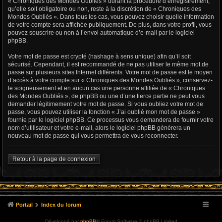
« Chroniques des Mondes Oubliés » durant la procédure d’enregistrement,
qu’elle soit obligatoire ou non, reste à la discrétion de « Chroniques des
Mondes Oubliés ». Dans tous les cas, vous pouvez choisir quelle information
de votre compte sera affichée publiquement. De plus, dans votre profil, vous
pouvez souscrire ou non à l’envoi automatique d’e-mail par le logiciel
phpBB.
Votre mot de passe est crypté (hashage à sens unique) afin qu’il soit
sécurisé. Cependant, il est recommandé de ne pas utiliser le même mot de
passe sur plusieurs sites Internet différents. Votre mot de passe est le moyen
d’accès à votre compte sur « Chroniques des Mondes Oubliés », conservez-
le soigneusement et en aucun cas une personne affiliée de « Chroniques
des Mondes Oubliés », de phpBB ou une d’une tierce partie ne peut vous
demander légitimement votre mot de passe. Si vous oubliez votre mot de
passe, vous pouvez utiliser la fonction « J’ai oublié mon mot de passe »
fournie par le logiciel phpBB. Ce processus vous demandera de fournir votre
nom d’utilisateur et votre e-mail, alors le logiciel phpBB générera un
nouveau mot de passe qui vous permettra de vous reconnecter.
Retour à la page de connexion
Portail
Index du forum
Développé par
phpBB
® Forum Software © phpBB Limited