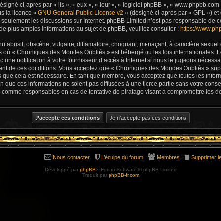
igné ci-après par « ils », « eux », « leur », « logiciel phpBB », « www.phpbb.com
us la licence «
GNU General Public License v2
» (désigné ci-après par « GPL ») et 
ite seulement les discussions sur Internet. phpBB Limited n’est pas responsable d
e plus amples informations au sujet de phpBB, veuillez consulter :
https://www.ph
u abusif, obscène, vulgaire, diffamatoire, choquant, menaçant, à caractère sexuel 
ys où « Chroniques des Mondes Oubliés » est hébergé ou les lois internationales. L
une notification à votre fournisseur d’accès à Internet si nous le jugeons nécess
ent de ces conditions. Vous acceptez que « Chroniques des Mondes Oubliés » supp
s que cela est nécessaire. En tant que membre, vous acceptez que toutes les infor
 que ces informations ne soient pas diffusées à une tierce partie sans votre con
s comme responsables en cas de tentative de piratage visant à compromettre les d
Nous contacter
L’équipe du forum
Membres
Supprimer l
Développé par
phpBB
® Forum Software © phpBB Limited
Traduit par
phpBB-fr.com