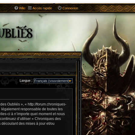
Wiki
Accès rapide
Connexion
Langue :
es Oubliés », « http://forum.chroniques-
e légalement responsable de toutes les
lles-ci à n’importe quel moment et nous
 continuez d’utiliser « Chroniques des
 découlant des mises à jour et/ou