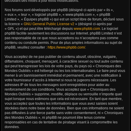
découlant des mises à jour et/ou modifications.
Nos forums sont développés par phpBB (désigné ci-après par « ils »,
« eux », « leur », « logiciel phpBB », « www.phpbb.com », « phpBB
Limited », « Équipes phpBB ») qui est un script libre de forum, déclaré sous
la licence «
GNU General Public License v2
» (désigné ci-après par
« GPL ») et qui peut être téléchargé depuis
www.phpbb.com
. Le logiciel
phpBB facilite seulement les discussions sur Internet. phpBB Limited n’est
pas responsable de ce que nous acceptons ou n’acceptons pas comme
contenu ou conduite permis. Pour de plus amples informations au sujet de
phpBB, veuillez consulter :
https://www.phpbb.com/
.
Vous acceptez de ne pas publier de contenu abusif, obscène, vulgaire,
diffamatoire, choquant, menaçant, à caractère sexuel ou tout autre contenu
qui peut transgresser les lois de votre pays, du pays où « Chroniques des
Mondes Oubliés » est hébergé ou les lois internationales. Le faire peut vous
mener à un bannissement immédiat et permanent, avec une notification à
votre fournisseur d’accès à Internet si nous le jugeons nécessaire. Les
adresses IP de tous les messages sont enregistrées pour aider au
renforcement de ces conditions. Vous acceptez que « Chroniques des
Mondes Oubliés » supprime, modifie, déplace ou verrouille n’importe quel
sujet lorsque nous estimons que cela est nécessaire. En tant que membre,
vous acceptez que toutes les informations que vous avez saisies soient
stockées dans notre base de données. Bien que ces informations ne soient
pas diffusées à une tierce partie sans votre consentement, ni « Chroniques
des Mondes Oubliés », ni phpBB ne pourront être tenus comme
responsables en cas de tentative de piratage visant à compromettre les
données.