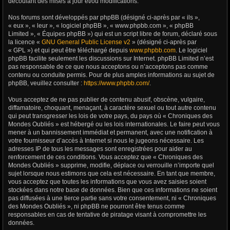
découlant des mises à jour et/ou modifications.
Nos forums sont développés par phpBB (désigné ci-après par « ils »,
« eux », « leur », « logiciel phpBB », « www.phpbb.com », « phpBB
Limited », « Équipes phpBB ») qui est un script libre de forum, déclaré sous
la licence «
GNU General Public License v2
» (désigné ci-après par
« GPL ») et qui peut être téléchargé depuis
www.phpbb.com
. Le logiciel
phpBB facilite seulement les discussions sur Internet. phpBB Limited n’est
pas responsable de ce que nous acceptons ou n’acceptons pas comme
contenu ou conduite permis. Pour de plus amples informations au sujet de
phpBB, veuillez consulter :
https://www.phpbb.com/
.
Vous acceptez de ne pas publier de contenu abusif, obscène, vulgaire,
diffamatoire, choquant, menaçant, à caractère sexuel ou tout autre contenu
qui peut transgresser les lois de votre pays, du pays où « Chroniques des
Mondes Oubliés » est hébergé ou les lois internationales. Le faire peut vous
mener à un bannissement immédiat et permanent, avec une notification à
votre fournisseur d’accès à Internet si nous le jugeons nécessaire. Les
adresses IP de tous les messages sont enregistrées pour aider au
renforcement de ces conditions. Vous acceptez que « Chroniques des
Mondes Oubliés » supprime, modifie, déplace ou verrouille n’importe quel
sujet lorsque nous estimons que cela est nécessaire. En tant que membre,
vous acceptez que toutes les informations que vous avez saisies soient
stockées dans notre base de données. Bien que ces informations ne soient
pas diffusées à une tierce partie sans votre consentement, ni « Chroniques
des Mondes Oubliés », ni phpBB ne pourront être tenus comme
responsables en cas de tentative de piratage visant à compromettre les
données.