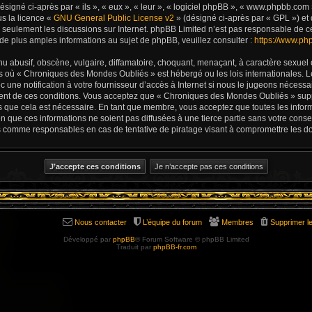
igné ci-après par « ils », « eux », « leur », « logiciel phpBB », « www.phpbb.com
us la licence «
GNU General Public License v2
» (désigné ci-après par « GPL ») et 
ite seulement les discussions sur Internet. phpBB Limited n’est pas responsable d
e plus amples informations au sujet de phpBB, veuillez consulter :
https://www.ph
u abusif, obscène, vulgaire, diffamatoire, choquant, menaçant, à caractère sexuel 
ys où « Chroniques des Mondes Oubliés » est hébergé ou les lois internationales. L
une notification à votre fournisseur d’accès à Internet si nous le jugeons nécess
ent de ces conditions. Vous acceptez que « Chroniques des Mondes Oubliés » supp
s que cela est nécessaire. En tant que membre, vous acceptez que toutes les infor
 que ces informations ne soient pas diffusées à une tierce partie sans votre con
s comme responsables en cas de tentative de piratage visant à compromettre les d
Nous contacter
L’équipe du forum
Membres
Supprimer l
Développé par
phpBB
® Forum Software © phpBB Limited
Traduit par
phpBB-fr.com