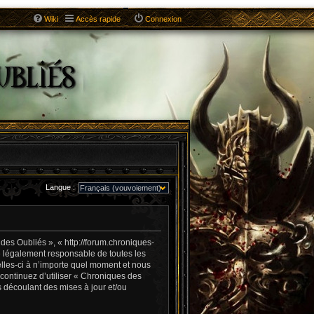
Wiki
Accès rapide
Connexion
Langue :
es Oubliés », « http://forum.chroniques-
e légalement responsable de toutes les
lles-ci à n’importe quel moment et nous
 continuez d’utiliser « Chroniques des
 découlant des mises à jour et/ou