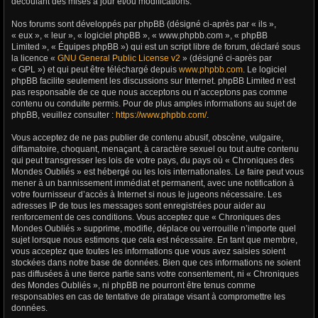
découlant des mises à jour et/ou modifications.
Nos forums sont développés par phpBB (désigné ci-après par « ils »,
« eux », « leur », « logiciel phpBB », « www.phpbb.com », « phpBB
Limited », « Équipes phpBB ») qui est un script libre de forum, déclaré sous
la licence «
GNU General Public License v2
» (désigné ci-après par
« GPL ») et qui peut être téléchargé depuis
www.phpbb.com
. Le logiciel
phpBB facilite seulement les discussions sur Internet. phpBB Limited n’est
pas responsable de ce que nous acceptons ou n’acceptons pas comme
contenu ou conduite permis. Pour de plus amples informations au sujet de
phpBB, veuillez consulter :
https://www.phpbb.com/
.
Vous acceptez de ne pas publier de contenu abusif, obscène, vulgaire,
diffamatoire, choquant, menaçant, à caractère sexuel ou tout autre contenu
qui peut transgresser les lois de votre pays, du pays où « Chroniques des
Mondes Oubliés » est hébergé ou les lois internationales. Le faire peut vous
mener à un bannissement immédiat et permanent, avec une notification à
votre fournisseur d’accès à Internet si nous le jugeons nécessaire. Les
adresses IP de tous les messages sont enregistrées pour aider au
renforcement de ces conditions. Vous acceptez que « Chroniques des
Mondes Oubliés » supprime, modifie, déplace ou verrouille n’importe quel
sujet lorsque nous estimons que cela est nécessaire. En tant que membre,
vous acceptez que toutes les informations que vous avez saisies soient
stockées dans notre base de données. Bien que ces informations ne soient
pas diffusées à une tierce partie sans votre consentement, ni « Chroniques
des Mondes Oubliés », ni phpBB ne pourront être tenus comme
responsables en cas de tentative de piratage visant à compromettre les
données.