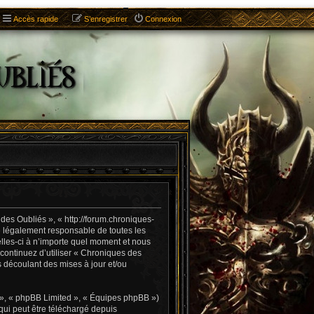
Accès rapide
S’enregistrer
Connexion
es Oubliés », « http://forum.chroniques-
e légalement responsable de toutes les
lles-ci à n’importe quel moment et nous
 continuez d’utiliser « Chroniques des
 découlant des mises à jour et/ou
 », « phpBB Limited », « Équipes phpBB »)
qui peut être téléchargé depuis