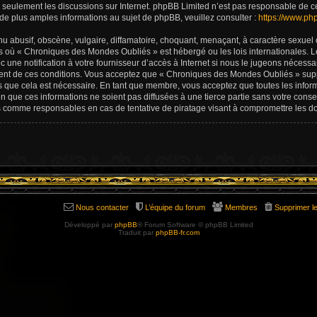
ite seulement les discussions sur Internet. phpBB Limited n’est pas responsable d
e plus amples informations au sujet de phpBB, veuillez consulter :
https://www.ph
u abusif, obscène, vulgaire, diffamatoire, choquant, menaçant, à caractère sexuel 
ys où « Chroniques des Mondes Oubliés » est hébergé ou les lois internationales. L
une notification à votre fournisseur d’accès à Internet si nous le jugeons nécess
ent de ces conditions. Vous acceptez que « Chroniques des Mondes Oubliés » supp
s que cela est nécessaire. En tant que membre, vous acceptez que toutes les infor
 que ces informations ne soient pas diffusées à une tierce partie sans votre con
s comme responsables en cas de tentative de piratage visant à compromettre les d
Nous contacter
L’équipe du forum
Membres
Supprimer l
Développé par
phpBB
® Forum Software © phpBB Limited
Traduit par
phpBB-fr.com