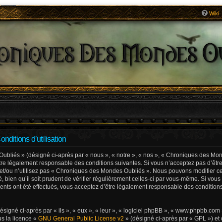
Wiki
ditions d’utilisation
liés » (désigné ci-après par « nous », « notre », « nos », « Chroniques des Mond
e légalement responsable des conditions suivantes. Si vous n’acceptez pas d’êtr
 et/ou n’utilisez pas « Chroniques des Mondes Oubliés ». Nous pouvons modifier ce
, bien qu’il soit prudent de vérifier régulièrement celles-ci par vous-même. Si vous
ts ont été effectués, vous acceptez d’être légalement responsable des conditions
igné ci-après par « ils », « eux », « leur », « logiciel phpBB », « www.phpbb.com
us la licence «
GNU General Public License v2
» (désigné ci-après par « GPL ») et 