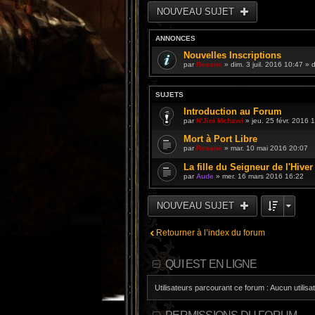
NOUVEAU SUJET
ANNONCES
Nouvelles Inscriptions
par
Resane
» dim. 3 juil. 2016 10:47 »
SUJETS
Introduction au Forum
par
N'Jini Mchawi
» jeu. 25 févr. 2016 
Mort à Port Libre
par
Resane
» mar. 10 mai 2016 20:07
La fille du Seigneur de l'Hiver
par
Aude
» mer. 16 mars 2016 16:22
NOUVEAU SUJET
Retourner à l’index du forum
QUI EST EN LIGNE
Utilisateurs parcourant ce forum : Aucun utilisat