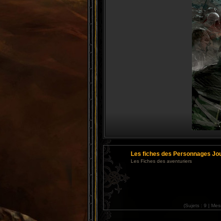
Les fiches des Personnages Jo
Les Fiches des aventuriers
(
Sujets :
9 |
Mes