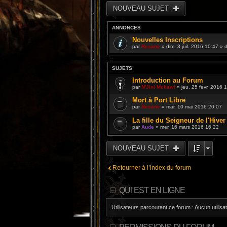
NOUVEAU SUJET
ANNONCES
Nouvelles Inscriptions
par
Resane
» dim. 3 juil. 2016 10:47 »
SUJETS
Introduction au Forum
par
N'Jini Mchawi
» jeu. 25 févr. 2016 
Mort à Port Libre
par
Resane
» mar. 10 mai 2016 20:07
La fille du Seigneur de l'Hiver
par
Aude
» mer. 16 mars 2016 16:22
NOUVEAU SUJET
Retourner à l’index du forum
QUI EST EN LIGNE
Utilisateurs parcourant ce forum : Aucun utilisat