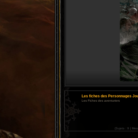
Les fiches des Personnages Jo
Les Fiches des aventuriers
(
Sujets :
9 |
Mes